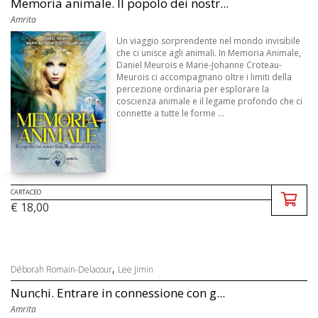
Memoria animale. Il popolo dei nostr...
Amrita
Un viaggio sorprendente nel mondo invisibile
che ci unisce agli animali. In Memoria Animale,
Daniel Meurois e Marie-Johanne Croteau-
Meurois ci accompagnano oltre i limiti della
percezione ordinaria per esplorare la
coscienza animale e il legame profondo che ci
connette a tutte le forme ...
CARTACEO
€ 18,00
,
Déborah Romain-Delacour
Lee Jimin
Nunchi. Entrare in connessione con g...
Amrita