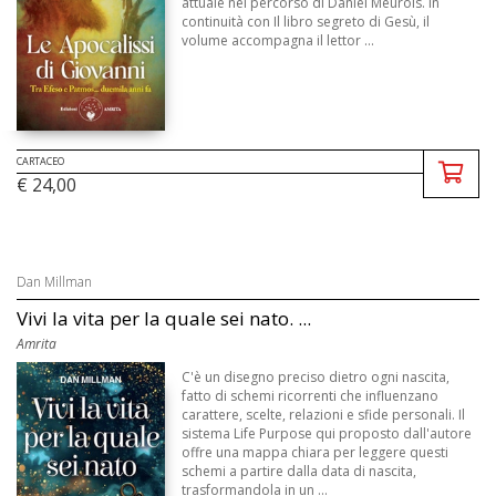
attuale nel percorso di Daniel Meurois. In
continuità con Il libro segreto di Gesù, il
volume accompagna il lettor ...
CARTACEO
€ 24,00
Dan Millman
Vivi la vita per la quale sei nato. ...
Amrita
C'è un disegno preciso dietro ogni nascita,
fatto di schemi ricorrenti che influenzano
carattere, scelte, relazioni e sfide personali. Il
sistema Life Purpose qui proposto dall'autore
offre una mappa chiara per leggere questi
schemi a partire dalla data di nascita,
trasformandola in un ...