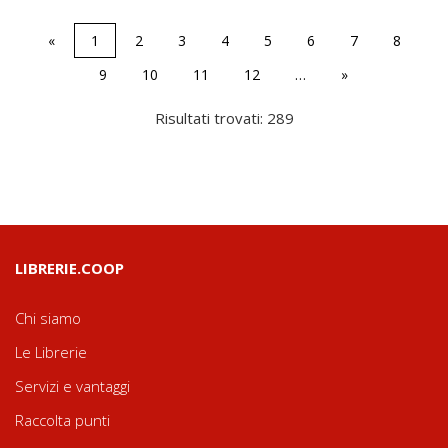
«
1
2
3
4
5
6
7
8
9
10
11
12
…
»
Risultati trovati: 289
LIBRERIE.COOP
Chi siamo
Le Librerie
Servizi e vantaggi
Raccolta punti