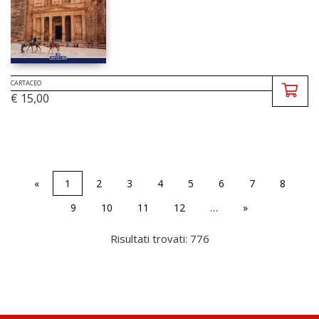
CARTACEO
€ 15,00
«
1
2
3
4
5
6
7
8
9
10
11
12
…
»
Risultati trovati: 776