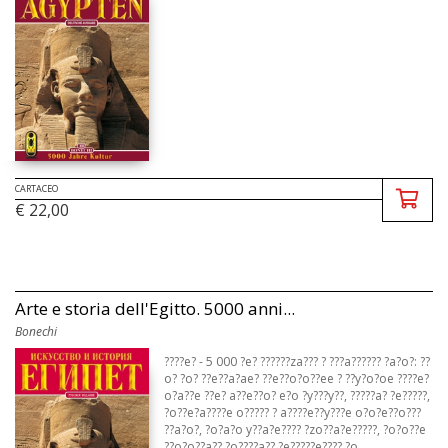
CARTACEO
€ 22,00
Arte e storia dell'Egitto. 5000 anni...
Bonechi
????e? - 5 000 ?e? ??????za??? ? ???a?????? ?a?o?: ??
o? ?o? ??e??a?ae? ??e??o?o??ee ? ??y?o?oe ????e?
o?a??e ??e? a??e??o? e?o ?y???y??, ?????a? ?e?????,
?o??e?a????e o????? ? a????e??y???e o?o?e??o???
??a?o?, ?o?a?o y??a?e???? ?zo??a?e?????, ?o?o??e
??o?o??a?? ?o????a?? ?e?????e???? ?o ...