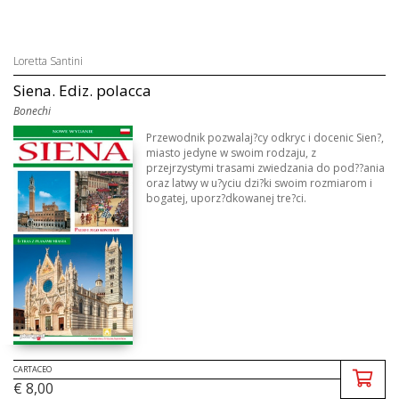
Loretta Santini
Siena. Ediz. polacca
Bonechi
Przewodnik pozwalaj?cy odkryc i docenic Sien?,
miasto jedyne w swoim rodzaju, z
przejrzystymi trasami zwiedzania do pod??ania
oraz latwy w u?yciu dzi?ki swoim rozmiarom i
bogatej, uporz?dkowanej tre?ci.
CARTACEO
€ 8,00