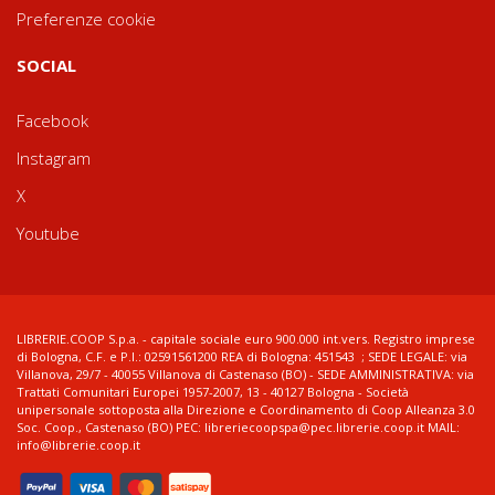
Preferenze cookie
SOCIAL
Facebook
Instagram
X
Youtube
LIBRERIE.COOP S.p.a. - capitale sociale euro 900.000 int.vers. Registro imprese
di Bologna, C.F. e P.I.: 02591561200 REA di Bologna: 451543 ; SEDE LEGALE: via
Villanova, 29/7 - 40055 Villanova di Castenaso (BO) - SEDE AMMINISTRATIVA: via
Trattati Comunitari Europei 1957-2007, 13 - 40127 Bologna - Società
unipersonale sottoposta alla Direzione e Coordinamento di Coop Alleanza 3.0
Soc. Coop., Castenaso (BO) PEC: libreriecoopspa@pec.librerie.coop.it MAIL:
info@librerie.coop.it