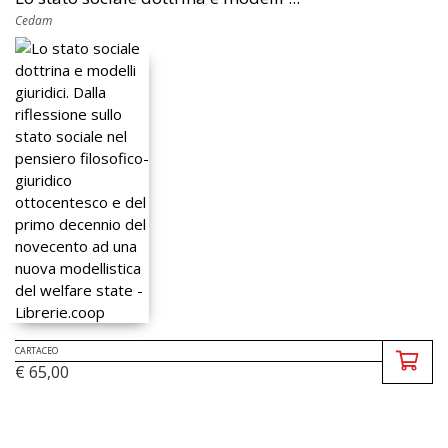
Cedam
CARTACEO
€ 65,00