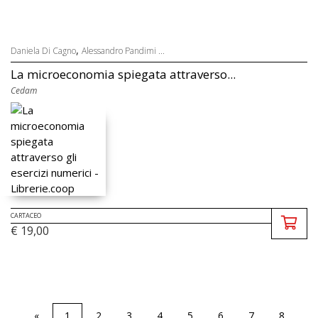
,
Daniela Di Cagno
Alessandro Pandimi ...
La microeconomia spiegata attraverso...
Cedam
CARTACEO
€ 19,00
«
1
2
3
4
5
6
7
8