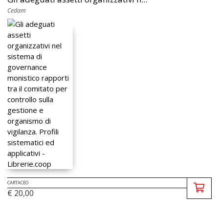
Cedam
CARTACEO
€ 20,00