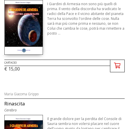
I Giardini di Armesia non sono più quelli di
prima. Il vento della discordia ha sradicato le
radici della Pace e il vicino abitante del pianeta
Terra ha sconvolto l'ordine delle cose. Nulla
sarà mai più come prima e nessuno, se non
Colui che cambia le cose, potrà mai rimettere a
posto ...
CARTACEO
€ 15,00
Maria Giacoma Grippo
Rinascita
Cerebro
Il grande dolore per la perdita del Console di
Sauria sembra non volersi placare nel cuore
dell'uomo giunto da lontano per cambiare il