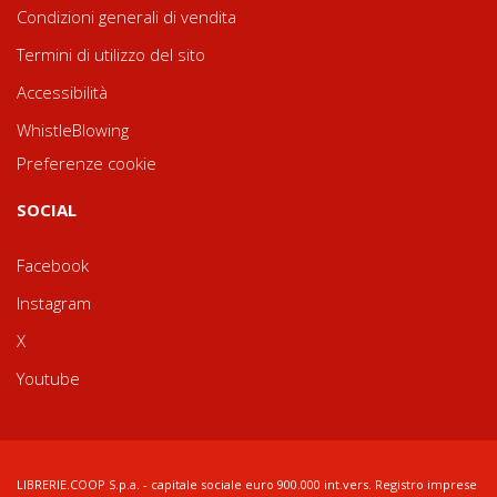
Condizioni generali di vendita
Termini di utilizzo del sito
Accessibilità
WhistleBlowing
Preferenze cookie
SOCIAL
Facebook
Instagram
X
Youtube
LIBRERIE.COOP S.p.a. - capitale sociale euro 900.000 int.vers. Registro imprese