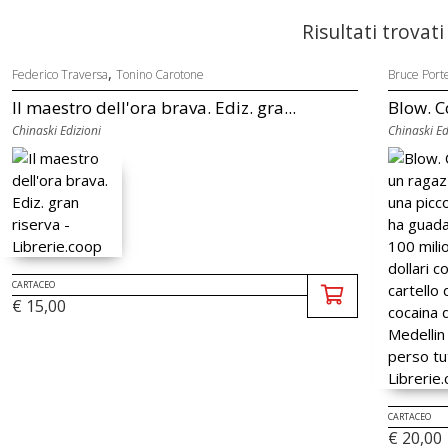
Risultati trovati
,
Federico Traversa
Tonino Carotone
Bruce Port
Il maestro dell'ora brava. Ediz. gra...
Blow. C
Chinaski Edizioni
Chinaski Ed
CARTACEO
€ 15,00
CARTACEO
€ 20,00