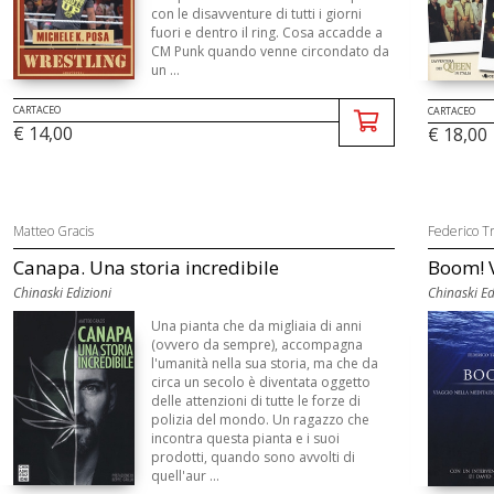
con le disavventure di tutti i giorni
fuori e dentro il ring. Cosa accadde a
CM Punk quando venne circondato da
un ...
CARTACEO
CARTACEO
€ 14,00
€ 18,00
Matteo Gracis
Federico T
Canapa. Una storia incredibile
Boom! V
Chinaski Edizioni
Chinaski Ed
Una pianta che da migliaia di anni
(ovvero da sempre), accompagna
l'umanità nella sua storia, ma che da
circa un secolo è diventata oggetto
delle attenzioni di tutte le forze di
polizia del mondo. Un ragazzo che
incontra questa pianta e i suoi
prodotti, quando sono avvolti di
quell'aur ...