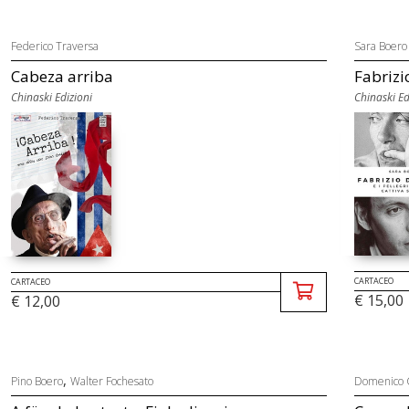
Federico Traversa
Sara Boero
Cabeza arriba
Fabrizio
Chinaski Edizioni
Chinaski Ed
CARTACEO
CARTACEO
€ 15,00
€ 12,00
,
Pino Boero
Walter Fochesato
Domenico 