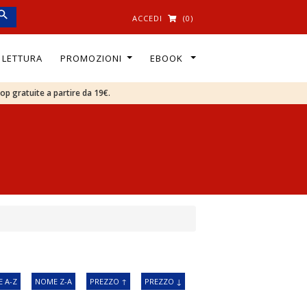
ACCEDI
(0)
I LETTURA
PROMOZIONI
EBOOK
oop gratuite a partire da 19€.
 A-Z
NOME Z-A
PREZZO ↑
PREZZO ↓