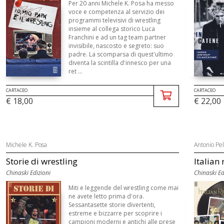
Per 20 anni Michele K. Posa ha messo
voce e competenza al servizio dei
programmi televisivi di wrestling
insieme al collega storico Luca
Franchini e ad un tag team partner
invisibile, nascosto e segreto: suo
padre. La scomparsa di quest'ultimo
diventa la scintilla d'innesco per una
ret ...
CARTACEO
CARTACEO
€ 18,00
€ 22,00
Michele K. Posa
Antonio Pel
Storie di wrestling
Italian
Chinaski Edizioni
Chinaski Ed
Miti e leggende del wrestling come mai
ne avete letto prima d'ora.
Sessantasette storie divertenti,
estreme e bizzarre per scoprire i
campioni moderni e antichi alle prese