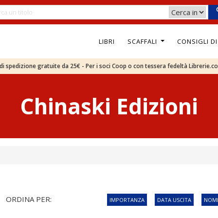
LIBRI
SCAFFALI
CONSIGLI D
e di spedizione gratuite da 25€ - Per i soci Coop o con tessera fedeltà Librerie.c
Chinaski Edizioni
ORDINA PER:
IMPORTANZA
DATA USCITA
NOME