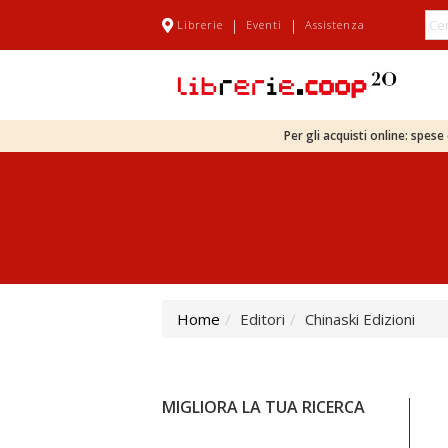
|
|
Librerie
Eventi
Assistenza
Per gli acquisti online: spes
Home
Editori
Chinaski Edizioni
MIGLIORA LA TUA RICERCA