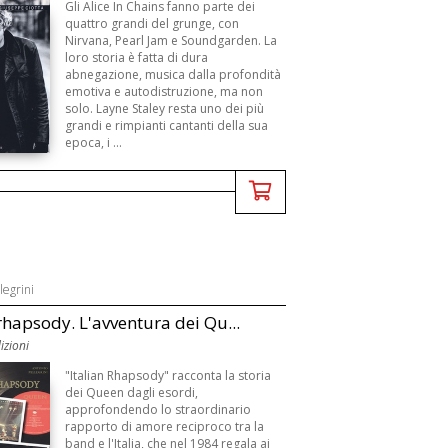
Gli Alice In Chains fanno parte dei
quattro grandi del grunge, con
Nirvana, Pearl Jam e Soundgarden. La
loro storia è fatta di dura
abnegazione, musica dalla profondità
emotiva e autodistruzione, ma non
solo. Layne Staley resta uno dei più
grandi e rimpianti cantanti della sua
epoca, i ...
legrini
 rhapsody. L'avventura dei Qu...
izioni
"Italian Rhapsody" racconta la storia
dei Queen dagli esordi,
approfondendo lo straordinario
rapporto di amore reciproco tra la
band e l'Italia, che nel 1984 regala ai