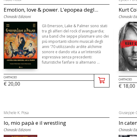
Emotion, love & power. L'epopea degl...
Kurt Co
Chinaski Edizioni
Chinaski Ed
Gli Emerson, Lake & Palmer sono stati
tra gli alfieri del rock d'avanguardia;
una band che seppe plasmare uno dei
più importanti idiomi musicali degli
anni '70 utilizzando ardite alchimie
sonore e dando vita a un'intensità
espressiva senza precedenti:
futuristiche fanfare si alternano ...
CARTACEO
CARTACEO
€ 20,00
€ 18,00
Michele K. Posa
Giuseppe C
Io, mio papà e il wrestling
In caten
Chinaski Edizioni
Chinaski Ed