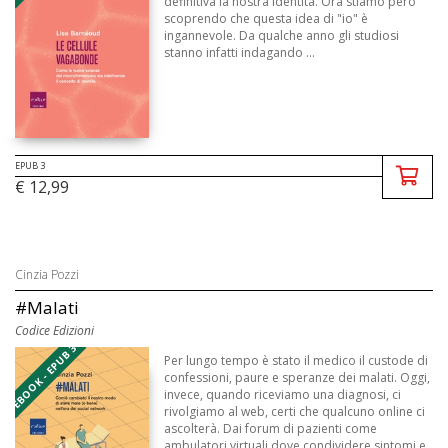
definitiva la nostra identità. Ora stiamo però
scoprendo che questa idea di "io" è
ingannevole. Da qualche anno gli studiosi
stanno infatti indagando ...
EPUB 3
€ 12,99
Cinzia Pozzi
#Malati
Codice Edizioni
EBOOK - EPUB 3
Per lungo tempo è stato il medico il custode di
confessioni, paure e speranze dei malati. Oggi,
invece, quando riceviamo una diagnosi, ci
rivolgiamo al web, certi che qualcuno online ci
ascolterà. Dai forum di pazienti come
ambulatori virtuali dove condividere sintomi e