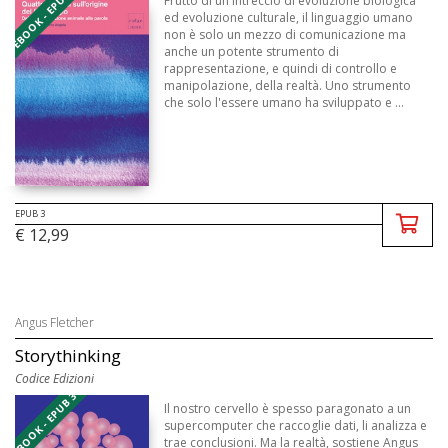
EBOOK - EPUB 3
Frutto di un intreccio di evoluzione biologica
ed evoluzione culturale, il linguaggio umano
non è solo un mezzo di comunicazione ma
anche un potente strumento di
rappresentazione, e quindi di controllo e
manipolazione, della realtà. Uno strumento
che solo l'essere umano ha sviluppato e ...
EPUB 3
€ 12,99
Angus Fletcher
Storythinking
Codice Edizioni
EBOOK - EPUB 3
Il nostro cervello è spesso paragonato a un
supercomputer che raccoglie dati, li analizza e
trae conclusioni. Ma la realtà, sostiene Angus