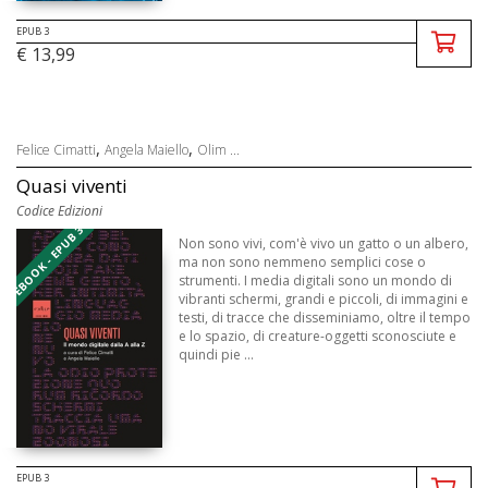
EPUB 3
€ 13,99
,
,
Felice Cimatti
Angela Maiello
Olim ...
Quasi viventi
Codice Edizioni
EBOOK - EPUB 3
Non sono vivi, com'è vivo un gatto o un albero,
ma non sono nemmeno semplici cose o
strumenti. I media digitali sono un mondo di
vibranti schermi, grandi e piccoli, di immagini e
testi, di tracce che disseminiamo, oltre il tempo
e lo spazio, di creature-oggetti sconosciute e
quindi pie ...
EPUB 3