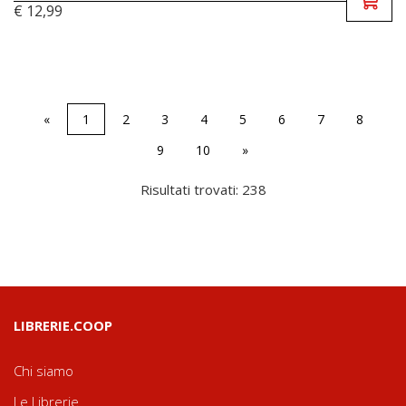
€ 12,99
«
1
2
3
4
5
6
7
8
9
10
»
Risultati trovati: 238
LIBRERIE.COOP
Chi siamo
Le Librerie