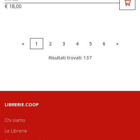
€ 18,00
«
1
2
3
4
5
6
»
Risultati trovati: 137
LIBRERIE.COOP
Chi siamo
Le Librerie