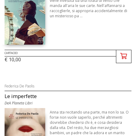
viene investita da una folata di vento che
manda all'aria le sue carte. Nell'affannarsi a
raccoglierle, si appropria accidentalmente di
un misterioso pa ...
CARTACEO
€ 10,00
Federica De Paolis
Le imperfette
DeA Planeta Libri
Anna sta recitando una parte, ma non lo sa. O
forse non vuole saperlo, perché altrimenti
dovrebbe chiedersi chi è, e cosa desidera
dalla vita. Del resto, ha due meravigliosi
bambini, un padre che la adora e un marito