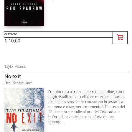
CARTACEO
€ 10,00
Taylor Adams
No exit
DeA Planeta Libri
Era bloccata a tremila metri d'altitudine, con i
tergicristalli rotti, il cellulare morto e le parole
dell'ultimo sms che le ronzavano in testa: "La
mamma è okay, per il momento". È la sera del
23 dicembre, e sulle alture del Colorado la
bufera di neve del secolo infuria da ore
quando ...