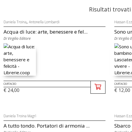
Risultati trovati
,
Daniela Troina
Antonella Lombardi
Hassan Ez
Acqua di luce: arte, benessere e fel...
Sono un
Di Virgilio Editore
Di Virgilio 
CARTACEO
CARTACEO
€ 24,00
€ 12,00
Daniela Troina Magrì
Hassan Ez
A tutto tondo. Portatori di armonia ...
Sbarco