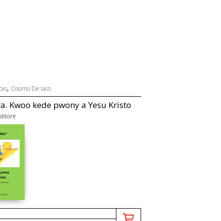
,
pio
Cosimo De Iaco
a. Kwoo kede pwony a Yesu Kristo
Editore