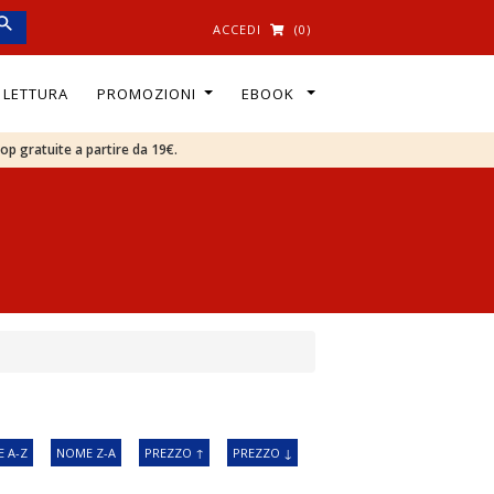
ACCEDI
(0)
I LETTURA
PROMOZIONI
EBOOK
oop gratuite a partire da 19€.
 A-Z
NOME Z-A
PREZZO ↑
PREZZO ↓