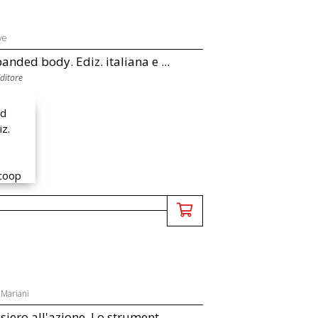
ve
anded body. Ediz. italiana e ...
Editore
 Mariani
siero all'azione. Lo strument...