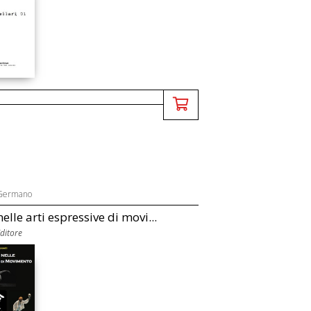
 Germano
elle arti espressive di movi...
Editore