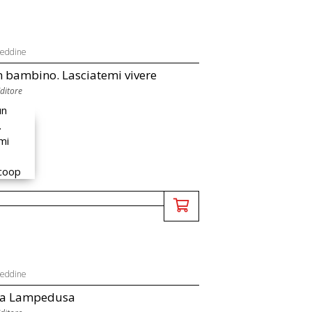
zeddine
 bambino. Lasciatemi vivere
Editore
zeddine
 a Lampedusa