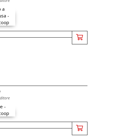
Editore
e
Editore