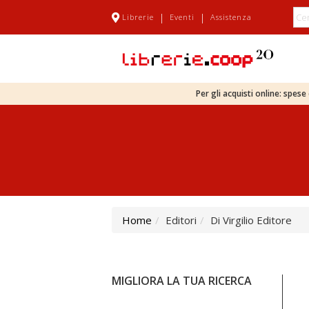
|
|
Librerie
Eventi
Assistenza
Per gli acquisti online: spes
Home
Editori
Di Virgilio Editore
MIGLIORA LA TUA RICERCA