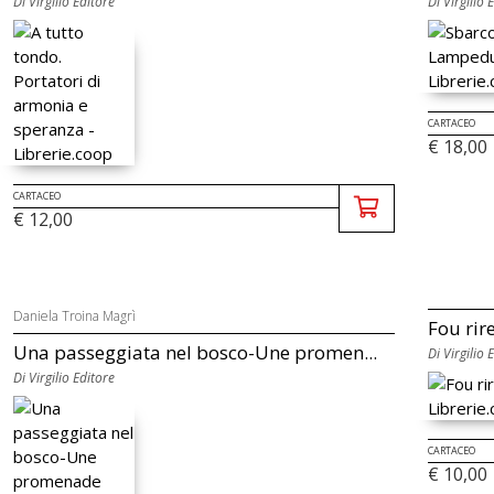
Di Virgilio Editore
Di Virgilio 
CARTACEO
€ 18,00
CARTACEO
€ 12,00
Daniela Troina Magrì
Fou rir
Una passeggiata nel bosco-Une promen...
Di Virgilio 
Di Virgilio Editore
CARTACEO
€ 10,00