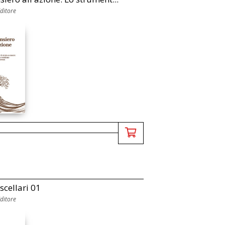
Editore
scellari 01
Editore