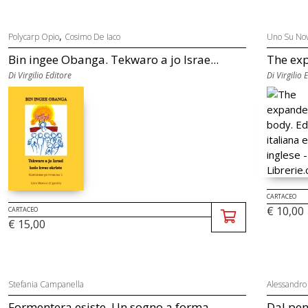
,
Polycarp Opio
Cosimo De Iaco
Uno Su No
Bin ingee Obanga. Tekwaro a jo Israe...
The exp
Di Virgilio Editore
Di Virgilio 
CARTACEO
€ 10,00
CARTACEO
€ 15,00
Stefania Campanella
Alessandro
Formentera esiste. Un sogno a forma ...
Dal pen