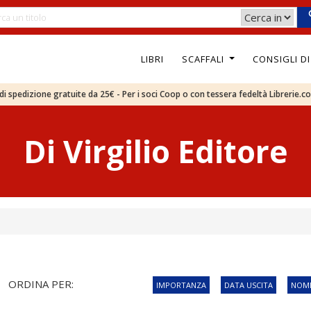
LIBRI
SCAFFALI
CONSIGLI D
e di spedizione gratuite da 25€ - Per i soci Coop o con tessera fedeltà Librerie.c
Di Virgilio Editore
ORDINA PER:
IMPORTANZA
DATA USCITA
NOME