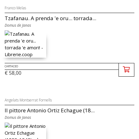
Franco Melas
Tzafanau. A prenda 'e oru... torrada...
Domus de Janas
CARTACEO
€ 58,00
Angelats Montserrat Fornells
Il pittore Antonio Ortiz Echague (18...
Domus de Janas