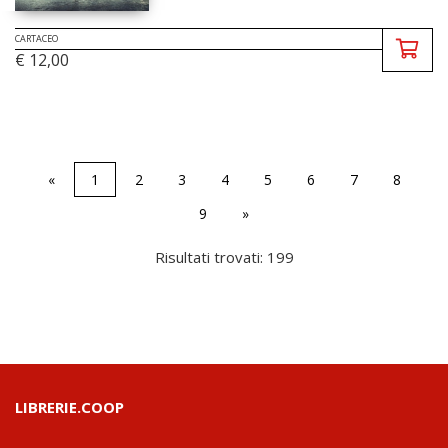
CARTACEO
€ 12,00
«
1
2
3
4
5
6
7
8
9
»
Risultati trovati: 199
LIBRERIE.COOP