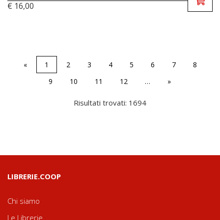
€ 16,00
«
1
2
3
4
5
6
7
8
9
10
11
12
…
»
Risultati trovati: 1694
LIBRERIE.COOP
Chi siamo
Le Librerie