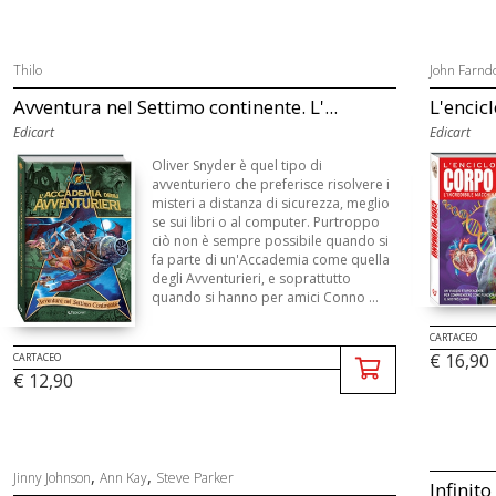
Thilo
John Farnd
Avventura nel Settimo continente. L'...
L'encic
Edicart
Edicart
Oliver Snyder è quel tipo di
avventuriero che preferisce risolvere i
misteri a distanza di sicurezza, meglio
se sui libri o al computer. Purtroppo
ciò non è sempre possibile quando si
fa parte di un'Accademia come quella
degli Avventurieri, e soprattutto
quando si hanno per amici Conno ...
CARTACEO
€ 16,90
CARTACEO
€ 12,90
,
,
Jinny Johnson
Ann Kay
Steve Parker
Infinit