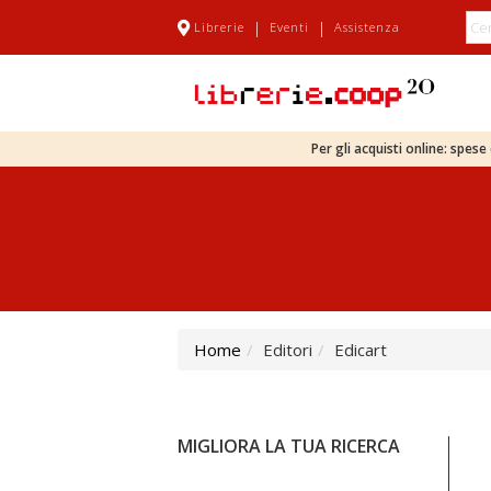
|
|
Librerie
Eventi
Assistenza
Per gli acquisti online: spes
Home
Editori
Edicart
MIGLIORA LA TUA RICERCA