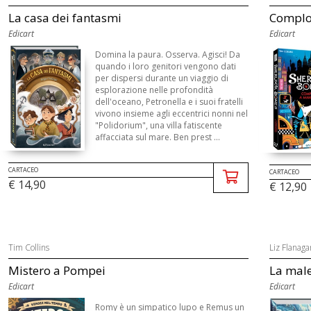
La casa dei fantasmi
Complot
Edicart
Edicart
Domina la paura. Osserva. Agisci! Da
quando i loro genitori vengono dati
per dispersi durante un viaggio di
esplorazione nelle profondità
dell'oceano, Petronella e i suoi fratelli
vivono insieme agli eccentrici nonni nel
"Polidorium", una villa fatiscente
affacciata sul mare. Ben prest ...
CARTACEO
CARTACEO
€ 14,90
€ 12,90
Tim Collins
Liz Flanaga
Mistero a Pompei
La male
Edicart
Edicart
Romy è un simpatico lupo e Remus un