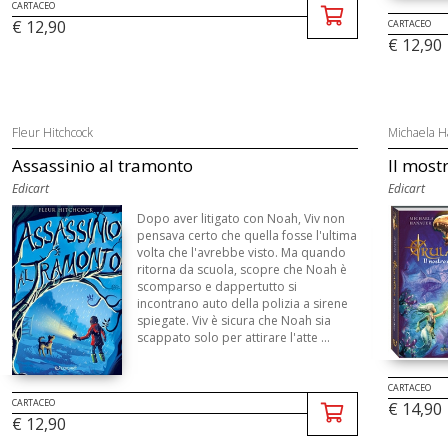
CARTACEO
€ 12,90
CARTACEO
€ 12,90
Fleur Hitchcock
Michaela 
Assassinio al tramonto
Il most
Edicart
Edicart
Dopo aver litigato con Noah, Viv non
pensava certo che quella fosse l'ultima
volta che l'avrebbe visto. Ma quando
ritorna da scuola, scopre che Noah è
scomparso e dappertutto si
incontrano auto della polizia a sirene
spiegate. Viv è sicura che Noah sia
scappato solo per attirare l'atte ...
CARTACEO
CARTACEO
€ 14,90
€ 12,90