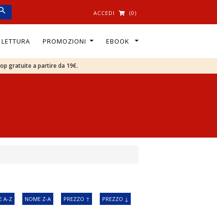
ACCEDI
(0)
I LETTURA
PROMOZIONI
EBOOK
oop gratuite a partire da 19€.
 A-Z
NOME Z-A
PREZZO ↑
PREZZO ↓