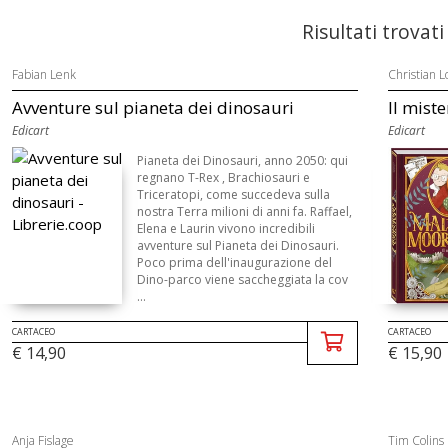
Risultati trovati
Fabian Lenk
Christian L
Avventure sul pianeta dei dinosauri
Il miste
Edicart
Edicart
Pianeta dei Dinosauri, anno 2050: qui
regnano T-Rex , Brachiosauri e
Triceratopi, come succedeva sulla
nostra Terra milioni di anni fa. Raffael,
Elena e Laurin vivono incredibili
avventure sul Pianeta dei Dinosauri.
Poco prima dell'inaugurazione del
Dino-parco viene saccheggiata la cov
...
CARTACEO
CARTACEO
€ 14,90
€ 15,90
Anja Fislage
Tim Colins