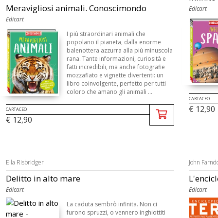
Meravigliosi animali. Conoscimondo
Edicart
Edicart
I più straordinari animali che
popolano il pianeta, dalla enorme
balenottera azzurra alla più minuscola
rana. Tante informazioni, curiosità e
fatti incredibili, ma anche fotografie
mozzafiato e vignette divertenti: un
libro coinvolgente, perfetto per tutti
coloro che amano gli animali ...
CARTACEO
€ 12,90
CARTACEO
€ 12,90
Ella Risbridger
John Farnd
Delitto in alto mare
L'encicl
Edicart
Edicart
La caduta sembrò infinita. Non ci
furono spruzzi, o vennero inghiottiti