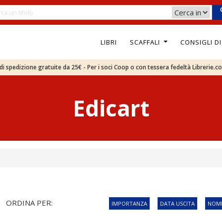
LIBRI
SCAFFALI
CONSIGLI D
e di spedizione gratuite da 25€ - Per i soci Coop o con tessera fedeltà Librerie.c
Edicart
ORDINA PER:
IMPORTANZA
DATA USCITA
NOME