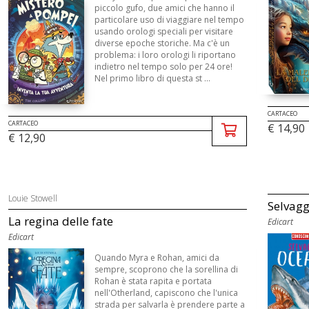
piccolo gufo, due amici che hanno il
particolare uso di viaggiare nel tempo
usando orologi speciali per visitare
diverse epoche storiche. Ma c'è un
problema: i loro orologi li riportano
indietro nel tempo solo per 24 ore!
Nel primo libro di questa st ...
CARTACEO
CARTACEO
€ 14,90
€ 12,90
Louie Stowell
Selvagg
La regina delle fate
Edicart
Edicart
Quando Myra e Rohan, amici da
sempre, scoprono che la sorellina di
Rohan è stata rapita e portata
nell'Otherland, capiscono che l'unica
strada per salvarla è prendere parte a