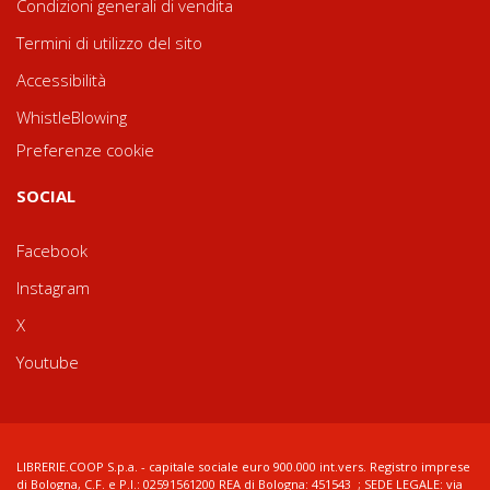
Condizioni generali di vendita
Termini di utilizzo del sito
Accessibilità
WhistleBlowing
Preferenze cookie
SOCIAL
Facebook
Instagram
X
Youtube
LIBRERIE.COOP S.p.a. - capitale sociale euro 900.000 int.vers. Registro imprese
di Bologna, C.F. e P.I.: 02591561200 REA di Bologna: 451543 ; SEDE LEGALE: via