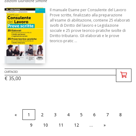
Edizioni Giuridiche Simone
Il manuale Esame per Consulente del Lavoro
Prove scritte, finalizzato alla preparazione
all'esame di abilitazione, contiene 25 elaborati
svolti di Diritto del lavoro e Legislazione
sociale e 25 prove teorico-pratiche svolte di
Diritto tributario. Gli elaborati e le prove
teorico-pratic ...
CARTACEO
€ 35,00
«
1
2
3
4
5
6
7
8
9
10
11
12
…
»