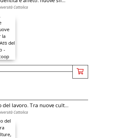
dentità e affetti: nuove sfi...
versità Cattolica
o del lavoro. Tra nuove cult...
versità Cattolica