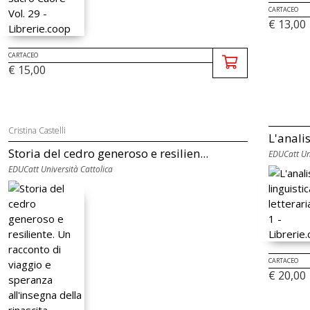
CARTACEO
€ 13,00
CARTACEO
€ 15,00
Cristina Castelli
L'analis
Storia del cedro generoso e resilien...
EDUCatt Uni
EDUCatt Università Cattolica
CARTACEO
€ 20,00