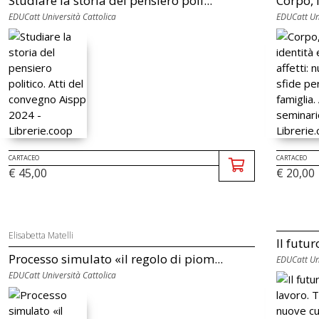
Studiare la storia del pensiero poli...
Corpo, i
EDUCatt Università Cattolica
EDUCatt Uni
CARTACEO
CARTACEO
€ 45,00
€ 20,00
Elisabetta Matelli
Il futur
Processo simulato «il regolo di piom...
EDUCatt Uni
EDUCatt Università Cattolica