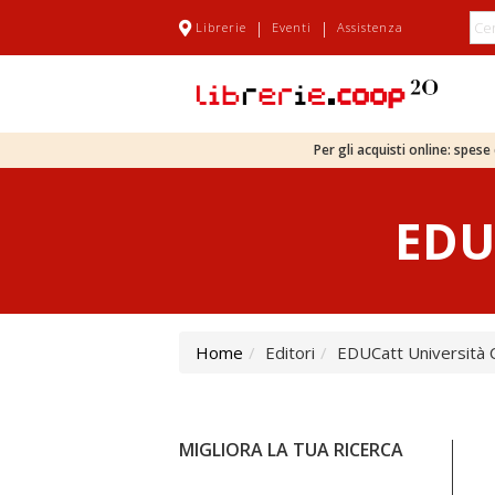
|
|
Librerie
Eventi
Assistenza
Per gli acquisti online: spes
EDUC
Home
Editori
EDUCatt Università C
MIGLIORA LA TUA RICERCA