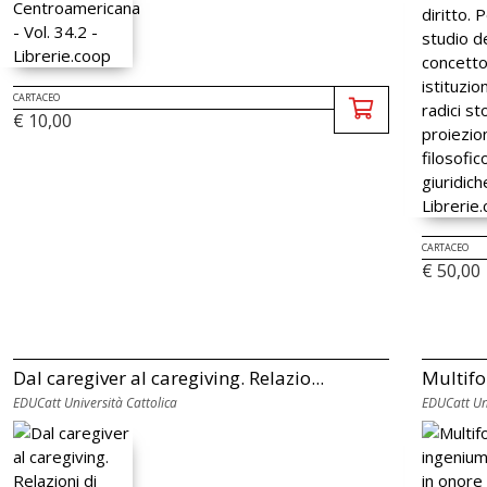
CARTACEO
€ 10,00
CARTACEO
€ 50,00
Dal caregiver al caregiving. Relazio...
Multifo
EDUCatt Università Cattolica
EDUCatt Uni