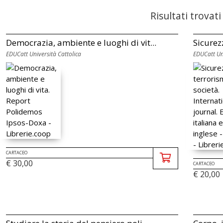
Risultati trovati
Democrazia, ambiente e luoghi di vit...
Sicurezz
EDUCatt Università Cattolica
EDUCatt Uni
CARTACEO
€ 30,00
CARTACEO
€ 20,00