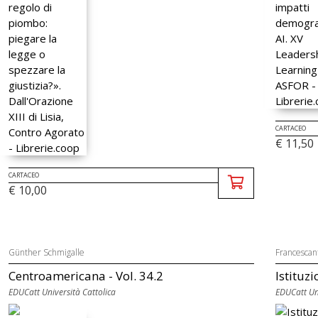
CARTACEO
€ 11,50
CARTACEO
€ 10,00
Günther Schmigalle
Francescan
Centroamericana - Vol. 34.2
Istituzi
EDUCatt Università Cattolica
EDUCatt Uni