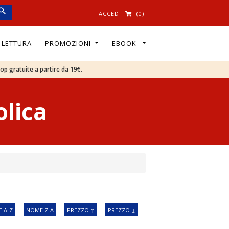
ACCEDI
(0)
I LETTURA
PROMOZIONI
EBOOK
oop gratuite a partire da 19€.
olica
 A-Z
NOME Z-A
PREZZO ↑
PREZZO ↓