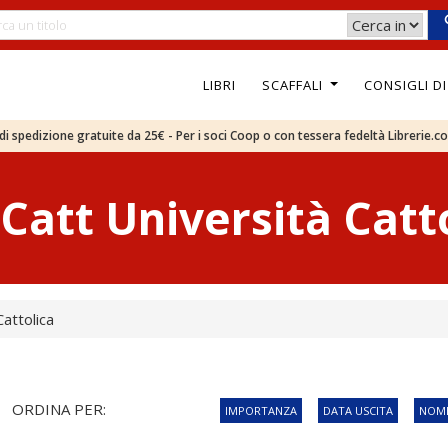
LIBRI
SCAFFALI
CONSIGLI D
e di spedizione gratuite da 25€ - Per i soci Coop o con tessera fedeltà Librerie.c
att Università Catt
attolica
ORDINA PER:
IMPORTANZA
DATA USCITA
NOME