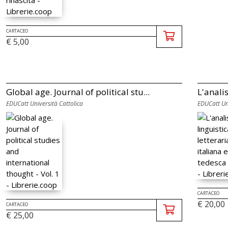
CARTACEO
€ 5,00
Global age. Journal of political stu...
L'analis
EDUCatt Università Cattolica
EDUCatt Uni
CARTACEO
€ 20,00
CARTACEO
€ 25,00