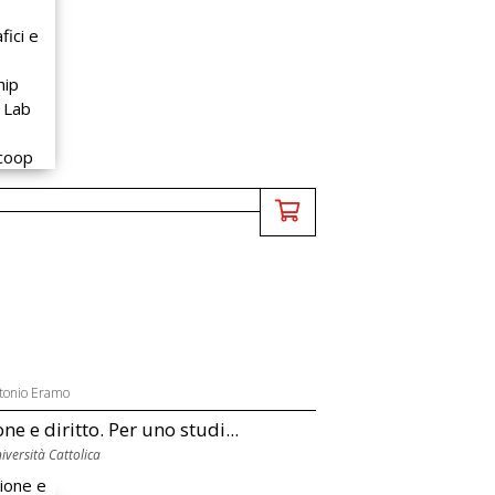
tonio Eramo
one e diritto. Per uno studi...
versità Cattolica