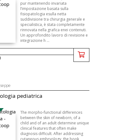
B
pur mantenendo invariata
l’impostazione basata sulla
fisiopatologia esulla netta
suddivisione tra chirurgia generale e
specialistica, è stata completamente
rinnovata nella grafica enei contenuti.
Un approfondito lavoro di revisione e
integrazione h ...
9
iuseppe
logia pediatrica
B
The morpho-functional differences
between the skin of newborn, of a
child and of an adult determine unique
clinical features that often make
diagnosis difficult. After addressing
cutaneous embryology, the book