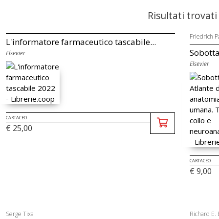
Risultati trovati
Friedrich P
L'informatore farmaceutico tascabile...
Sobotta
Elsevier
Elsevier
CARTACEO
€ 25,00
CARTACEO
€ 9,00
Serge Tixa
Richard E.