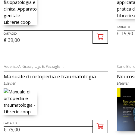
CARTACEO
€ 19,90
CARTACEO
€ 39,00
,
Federico A. Grassi
Ugo E. Pazzaglia ...
Carlo Blun
Manuale di ortopedia e traumatologia
Neurosc
Elsevier
Elsevier
CARTACEO
€ 75,00