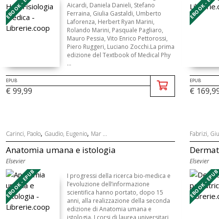
EBOOK - EPUB
EBOOK - EPU
Aicardi, Daniela Danieli, Stefano
Ferraina, Giulia Gastaldi, Umberto
Laforenza, Herbert Ryan Marini,
Rolando Marini, Pasquale Pagliaro,
Mauro Pessia, Vito Enrico Pettorossi,
Piero Ruggeri, Luciano Zocchi.La prima
edizione del Textbook of Medical Phy
...
EPUB
EPUB
€ 99,99
€ 169,9
,
,
Carinci, Paolo
Gaudio, Eugenio
Mar ...
Fabrizi, G
Anatomia umana e istologia
Dermato
Elsevier
Elsevier
EBOOK - EPUB
EBOOK - EPU
I progressi della ricerca bio-medica e
l’evoluzione dell’informazione
scientifica hanno portato, dopo 15
anni, alla realizzazione della seconda
edizione di Anatomia umana e
istologia. I corsi di laurea universitari,