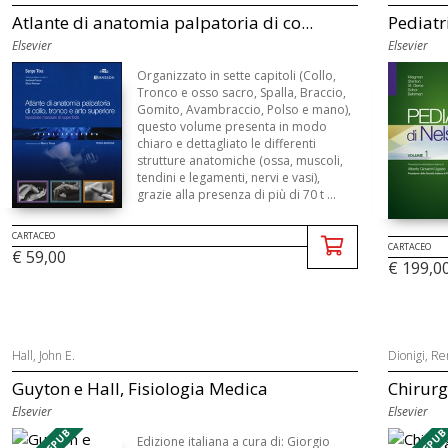
Atlante di anatomia palpatoria di co...
Pediatr
Elsevier
Elsevier
Organizzato in sette capitoli (Collo,
Tronco e osso sacro, Spalla, Braccio,
Gomito, Avambraccio, Polso e mano),
questo volume presenta in modo
chiaro e dettagliato le differenti
strutture anatomiche (ossa, muscoli,
tendini e legamenti, nervi e vasi),
grazie alla presenza di più di 70 t ...
CARTACEO
CARTACEO
€ 59,00
€ 199,0
Hall, John E.
Dionigi, R
Guyton e Hall, Fisiologia Medica
Chirurg
Elsevier
Elsevier
Edizione italiana a cura di: Giorgio