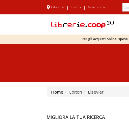
|
|
Librerie
Eventi
Assistenza
Per gli acquisti online: spes
Home
Editori
Elsevier
MIGLIORA LA TUA RICERCA