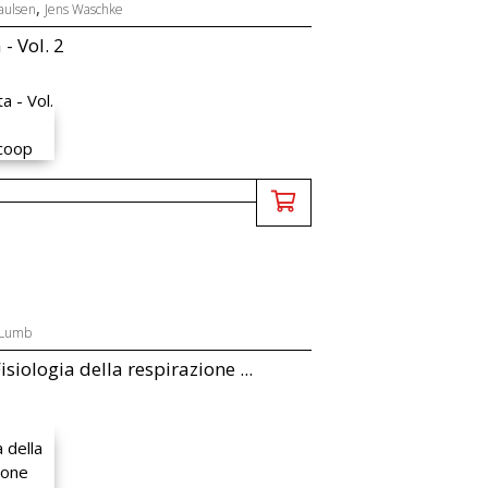
,
aulsen
Jens Waschke
- Vol. 2
 Lumb
siologia della respirazione ...