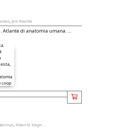
,
aulsen
Jens Waschke
. Atlante di anatomia umana. ...
,
 Behrman
Robert M. Kliegm ...