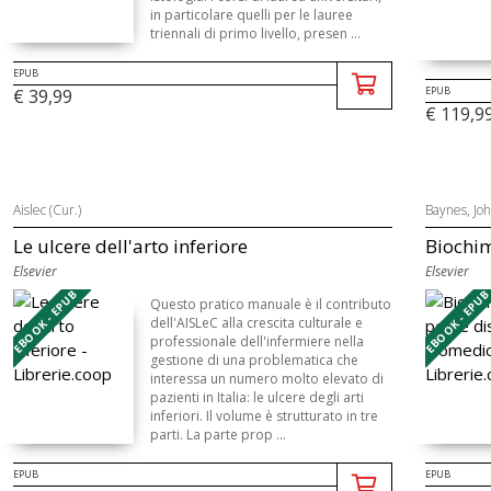
in particolare quelli per le lauree
triennali di primo livello, presen ...
EPUB
EPUB
€ 39,99
€ 119,9
Aislec (Cur.)
Baynes, Jo
Le ulcere dell'arto inferiore
Biochim
Elsevier
Elsevier
EBOOK - EPUB
EBOOK - EPU
Questo pratico manuale è il contributo
dell'AISLeC alla crescita culturale e
professionale dell'infermiere nella
gestione di una problematica che
interessa un numero molto elevato di
pazienti in Italia: le ulcere degli arti
inferiori. Il volume è strutturato in tre
parti. La parte prop ...
EPUB
EPUB