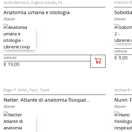
,
,
Giulio Marinozzi
Eugenio Gaudio
Pa ...
Friedrich P
Anatomia umana e istologia
Sobotta 
Elsevier
Elsevier
CARTACEO
€ 9,00
CARTACEO
€ 19,00
,
Roger P. Smith
Paul J. Turek
Andrew B.
Netter. Atlante di anatomia fisiopat...
Nunn. Fi
Elsevier
Elsevier