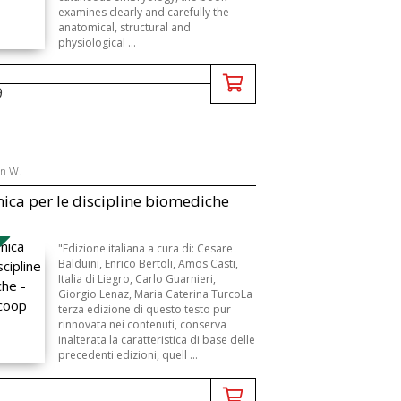
examines clearly and carefully the
anatomical, structural and
physiological ...
9
hn W.
ica per le discipline biomediche
B
"Edizione italiana a cura di: Cesare
Balduini, Enrico Bertoli, Amos Casti,
Italia di Liegro, Carlo Guarnieri,
Giorgio Lenaz, Maria Caterina TurcoLa
terza edizione di questo testo pur
rinnovata nei contenuti, conserva
inalterata la caratteristica di base delle
precedenti edizioni, quell ...