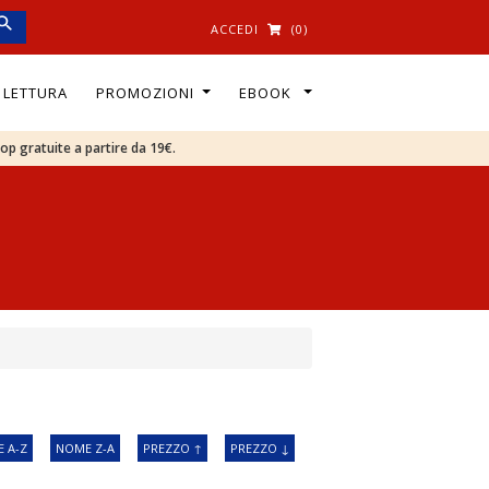
ACCEDI
(0)
I LETTURA
PROMOZIONI
EBOOK
oop gratuite a partire da 19€.
 A-Z
NOME Z-A
PREZZO ↑
PREZZO ↓