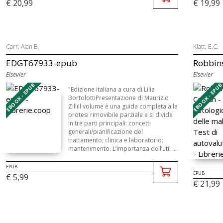
€ 20,99
€ 19,99
Carr, Alan B.
Klatt, E.C.
EDGT67933-epub
Robbins
Elsevier
Elsevier
EBOOK - EPUB
EBOOK - EPU
"Edizione italiana a cura di Lilia
BortolottiPresentazione di Maurizio
ZilliIl volume è una guida completa alla
protesi rimovibile parziale e si divide
in tre parti principali: concetti
generali/pianificazione del
trattamento; clinica e laboratorio;
mantenimento. L’importanza dell’util ...
EPUB
EPUB
€ 5,99
€ 21,99