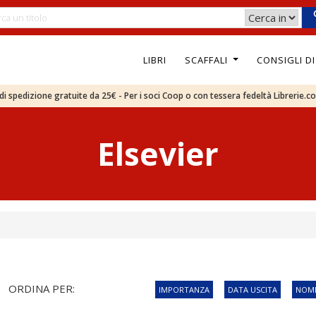
LIBRI
SCAFFALI
CONSIGLI D
e di spedizione gratuite da 25€ - Per i soci Coop o con tessera fedeltà Librerie.c
Elsevier
ORDINA PER:
IMPORTANZA
DATA USCITA
NOME