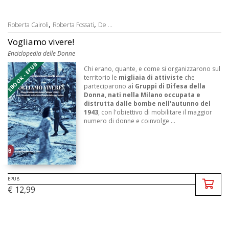
,
,
Roberta Cairoli
Roberta Fossati
De ...
Vogliamo vivere!
Enciclopedia delle Donne
EBOOK - EPUB
Chi erano, quante, e come si organizzarono sul
territorio le
migliaia di attiviste
che
parteciparono a
i Gruppi di Difesa della
Donna, nati nella Milano occupata e
distrutta dalle bombe nell'autunno del
1943
, con l'obiettivo di mobilitare il maggior
numero di donne e coinvolge ...
EPUB
€ 12,99