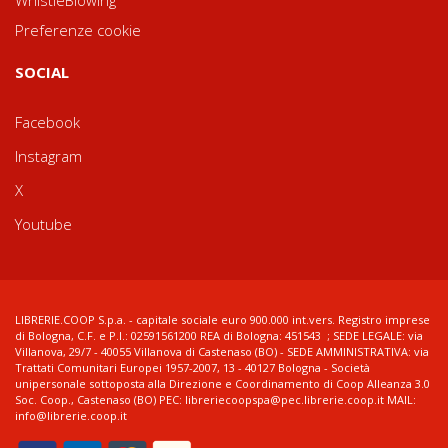
Preferenze cookie
SOCIAL
Facebook
Instagram
X
Youtube
LIBRERIE.COOP S.p.a. - capitale sociale euro 900.000 int.vers. Registro imprese
di Bologna, C.F. e P.I.: 02591561200 REA di Bologna: 451543 ; SEDE LEGALE: via
Villanova, 29/7 - 40055 Villanova di Castenaso (BO) - SEDE AMMINISTRATIVA: via
Trattati Comunitari Europei 1957-2007, 13 - 40127 Bologna - Società
unipersonale sottoposta alla Direzione e Coordinamento di Coop Alleanza 3.0
Soc. Coop., Castenaso (BO) PEC: libreriecoopspa@pec.librerie.coop.it MAIL:
info@librerie.coop.it