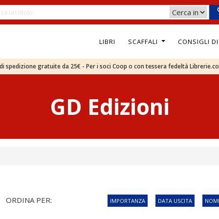
LIBRI
SCAFFALI
CONSIGLI D
e di spedizione gratuite da 25€ - Per i soci Coop o con tessera fedeltà Librerie.c
GD Edizioni
ORDINA PER:
IMPORTANZA
DATA USCITA
NOME