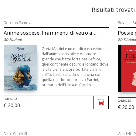
Risultati trovati
Deborah Somma
Rosanna Fa
Anime sospese. Frammenti di vetro al...
Poesie p
GD Edizioni
GD Edizioni
Greta Martini è un medico eccezionale
dall'animo sensibile e dal cuore
grande che batte forte per l'Africa,
quel continente oscuro e lontano dove
la vita viene ancora portata via in un
sof?o. La sua strada si incrocia con
quella del dottor Lorenzo Parrini,
primario dell'Unità di Cardio ...
CARTACEO
CARTACEO
€ 20,00
€ 20,00
Fabio Gabrielli
Gabriella P