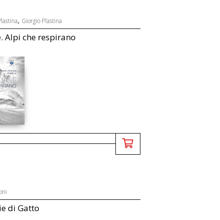
,
lastina
Giorgio Plastina
 Alpi che respirano
oni
e di Gatto