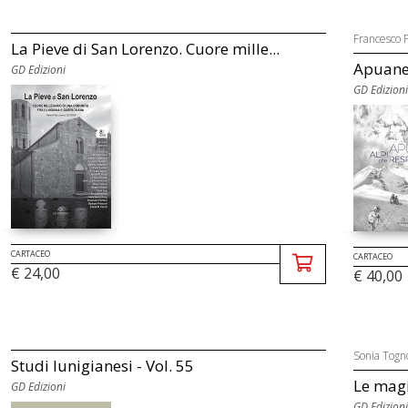
Francesco P
La Pieve di San Lorenzo. Cuore mille...
Apuane.
GD Edizioni
GD Edizioni
CARTACEO
CARTACEO
€ 24,00
€ 40,00
Sonia Togn
Studi lunigianesi - Vol. 55
Le magi
GD Edizioni
GD Edizioni