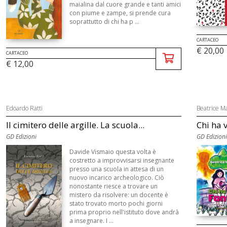
maialina dal cuore grande e tanti amici
con piume e zampe, si prende cura
soprattutto di chi ha p ...
CARTACEO
€ 20,00
CARTACEO
€ 12,00
Edoardo Ratti
Beatrice Ma
Il cimitero delle argille. La scuola...
Chi ha v
GD Edizioni
GD Edizioni
Davide Vismaio questa volta è
costretto a improvvisarsi insegnante
presso una scuola in attesa di un
nuovo incarico archeologico. Ciò
nonostante riesce a trovare un
mistero da risolvere: un docente è
stato trovato morto pochi giorni
prima proprio nell'istituto dove andrà
a insegnare. I ...