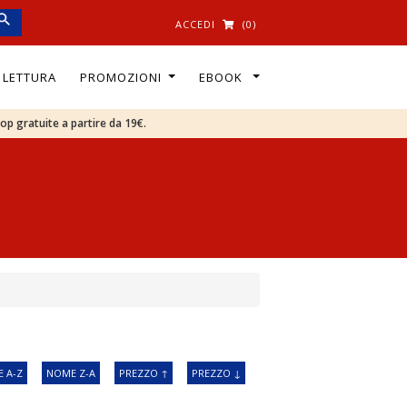
ACCEDI
(0)
I LETTURA
PROMOZIONI
EBOOK
oop gratuite a partire da 19€.
 A-Z
NOME Z-A
PREZZO ↑
PREZZO ↓