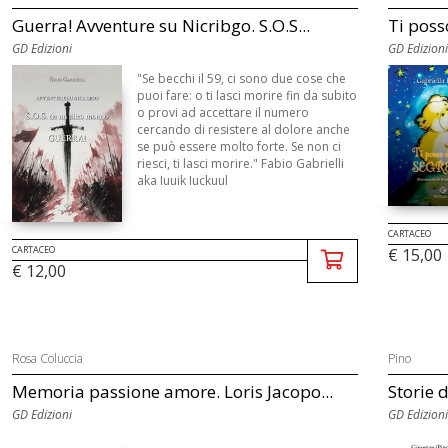
Guerra! Avventure su Nicribgo. S.O.S...
Ti poss
GD Edizioni
GD Edizioni
"Se becchi il 59, ci sono due cose che
puoi fare: o ti lasci morire fin da subito
o provi ad accettare il numero
cercando di resistere al dolore anche
se può essere molto forte. Se non ci
riesci, ti lasci morire." Fabio Gabrielli
aka Iuuik Iuckuul
CARTACEO
CARTACEO
€ 15,00
€ 12,00
Rosa Coluccia
Pino
Memoria passione amore. Loris Jacopo...
Storie d
GD Edizioni
GD Edizioni