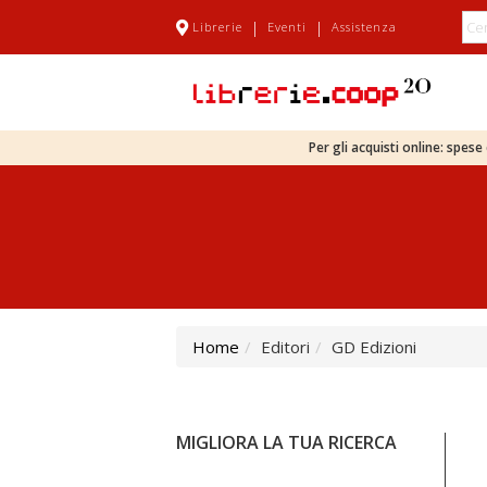
|
|
Librerie
Eventi
Assistenza
Per gli acquisti online: spes
Home
Editori
GD Edizioni
MIGLIORA LA TUA RICERCA