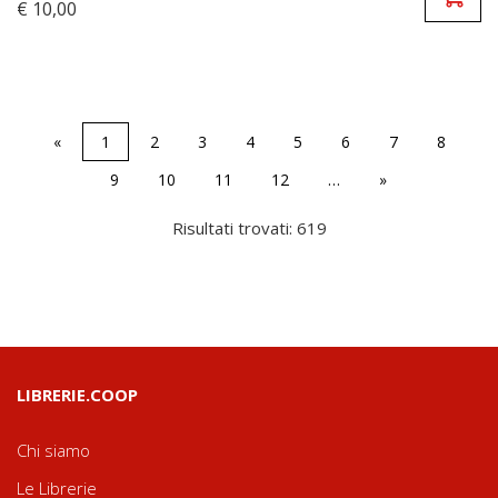
€ 10,00
«
1
2
3
4
5
6
7
8
9
10
11
12
…
»
Risultati trovati: 619
LIBRERIE.COOP
Chi siamo
Le Librerie