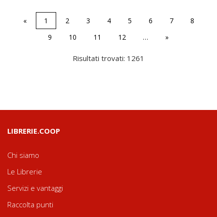
«
1
2
3
4
5
6
7
8
9
10
11
12
…
»
Risultati trovati: 1261
LIBRERIE.COOP
Chi siamo
Le Librerie
Servizi e vantaggi
Raccolta punti