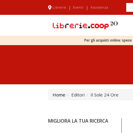
|
|
Librerie
Eventi
Assistenza
Per gli acquisti online: spes
Home
Editori
Il Sole 24 Ore
MIGLIORA LA TUA RICERCA