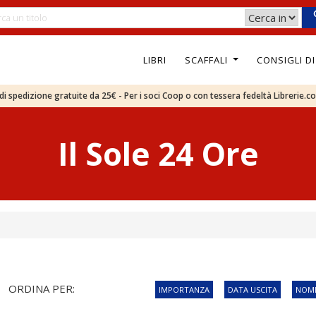
LIBRI
SCAFFALI
CONSIGLI D
e di spedizione gratuite da 25€ - Per i soci Coop o con tessera fedeltà Librerie.c
Il Sole 24 Ore
ORDINA PER:
IMPORTANZA
DATA USCITA
NOME