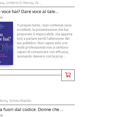
,
,
uca
Umberto Di Rienzo
Va ...
 voce hai? Dare voce al tale...
Ore
Ti prepari bene, i tuoi contenuti sono
eccellenti, la presentazione che hai
preparato è impeccabile, ma appena
inizi a parlare perdi l'attenzione del
tuo pubblico. Non capita solo a te:
molti professionisti non si sentono
capaci di comunicare con efficacia,
suonando davvero con la prop ...
,
farini
Simona Rossitto
 fuori dal codice. Donne che ...
Ore