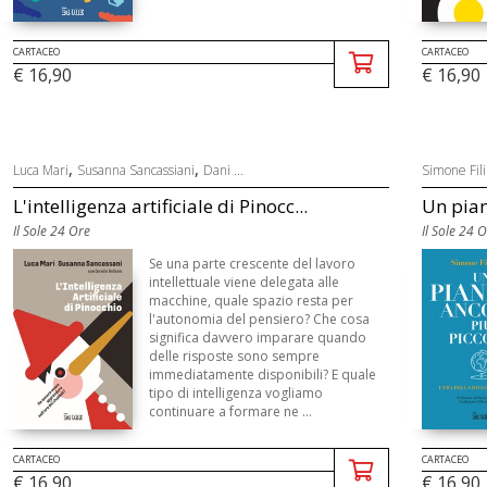
CARTACEO
CARTACEO
€ 16,90
€ 16,90
,
,
Luca Mari
Susanna Sancassiani
Dani ...
Simone Fili
L'intelligenza artificiale di Pinocc...
Un pian
Il Sole 24 Ore
Il Sole 24 
Se una parte crescente del lavoro
intellettuale viene delegata alle
macchine, quale spazio resta per
l'autonomia del pensiero? Che cosa
significa davvero imparare quando
delle risposte sono sempre
immediatamente disponibili? E quale
tipo di intelligenza vogliamo
continuare a formare ne ...
CARTACEO
CARTACEO
€ 16,90
€ 16,90