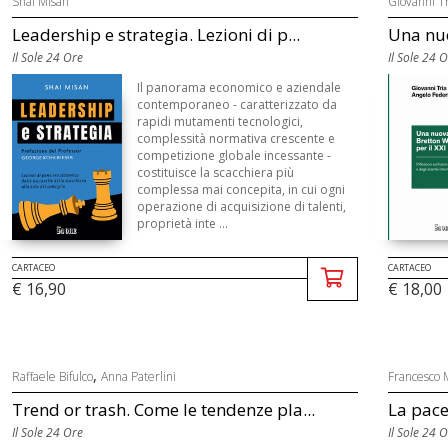
Shai Misan
Giovanni Tr
Leadership e strategia. Lezioni di p...
Una nuo
Il Sole 24 Ore
Il Sole 24 
Il panorama economico e aziendale
contemporaneo - caratterizzato da
rapidi mutamenti tecnologici,
complessità normativa crescente e
competizione globale incessante -
costituisce la scacchiera più
complessa mai concepita, in cui ogni
operazione di acquisizione di talenti,
proprietà inte ...
CARTACEO
CARTACEO
€ 16,90
€ 18,00
,
Raffaele Bifulco
Anna Paterlini
Francesco 
Trend or trash. Come le tendenze pla...
La pace
Il Sole 24 Ore
Il Sole 24 