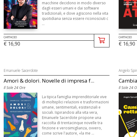
macchine decidono in modo diverso
dagli esseri umani e dai software
tradizionali, e dove agiscono nella vita
quotidiana senza essere riconosciuti c
...
CARTACEO
CARTACEO
€ 16,90
€ 16,90
Emanuele Sacerdote
Angelo Spin
Amori & dolori. Novelle di impresa f...
Cambia 
Il Sole 24 Ore
Il Sole 24 
La tipica famiglia imprenditoriale vive
di molteplici relazioni e trasformazioni
umane, sentimentali, esistenziali e
sociali. Ispirandosi alla vita vera,
Emanuele Sacerdote propone una
raccolta di trentacinque novelle tra
finzione e verosimiglianza, ovvero,
come scrive l'autore, «la me ...