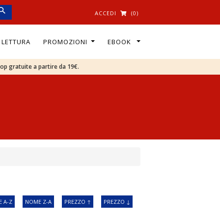
ACCEDI
(0)
I LETTURA
PROMOZIONI
EBOOK
oop gratuite a partire da 19€.
 A-Z
NOME Z-A
PREZZO ↑
PREZZO ↓