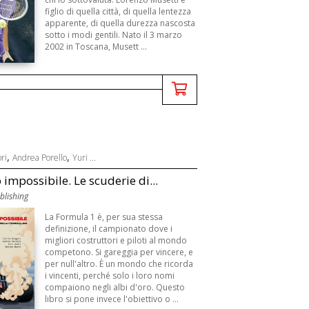
figlio di quella città, di quella lentezza
apparente, di quella durezza nascosta
sotto i modi gentili. Nato il 3 marzo
2002 in Toscana, Musett ...
,
,
ri
Andrea Porello
Yuri ...
 impossibile. Le scuderie di...
blishing
La Formula 1 è, per sua stessa
definizione, il campionato dove i
migliori costruttori e piloti al mondo
competono. Si gareggia per vincere, e
per null'altro. È un mondo che ricorda
i vincenti, perché solo i loro nomi
compaiono negli albi d'oro. Questo
libro si pone invece l'obiettivo o ...