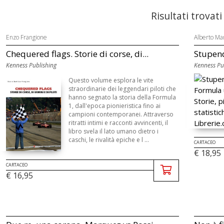
Risultati trovati
Enzo Frangione
Alberto Mar
Chequered flags. Storie di corse, di...
Stupend
Kenness Publishing
Kenness Pu
Questo volume esplora le vite
straordinarie dei leggendari piloti che
hanno segnato la storia della Formula
1, dall'epoca pionieristica fino ai
campioni contemporanei. Attraverso
ritratti intimi e racconti avvincenti, il
libro svela il lato umano dietro i
caschi, le rivalità epiche e l ...
CARTACEO
€ 18,95
CARTACEO
€ 16,95