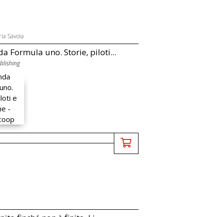
ia Savoia
a Formula uno. Storie, piloti...
blishing