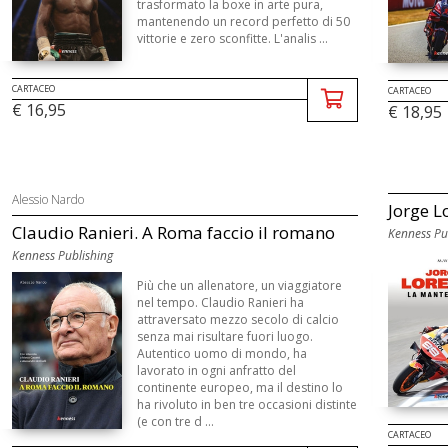
trasformato la boxe in arte pura,
mantenendo un record perfetto di 50
vittorie e zero sconfitte. L'analis ...
CARTACEO
CARTACEO
€ 16,95
€ 18,95
Alessio Nardo
Jorge L
Claudio Ranieri. A Roma faccio il romano
Kenness Pu
Kenness Publishing
Più che un allenatore, un viaggiatore
nel tempo. Claudio Ranieri ha
attraversato mezzo secolo di calcio
senza mai risultare fuori luogo.
Autentico uomo di mondo, ha
lavorato in ogni anfratto del
continente europeo, ma il destino lo
ha rivoluto in ben tre occasioni distinte
(e con tre d ...
CARTACEO