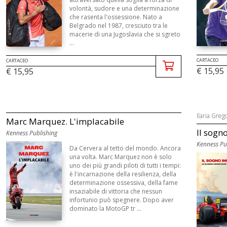
volontà, sudore e una determinazione
che rasenta l'ossessione. Nato a
Belgrado nel 1987, cresciuto tra le
macerie di una Jugoslavia che si sgreto
...
CARTACEO
CARTACEO
€ 15,95
€ 15,95
Ilaria Grego
Marc Marquez. L'implacabile
Il sogno
Kenness Publishing
Kenness Pu
Da Cervera al tetto del mondo. Ancora
una volta. Marc Marquez non è solo
uno dei più grandi piloti di tutti i tempi:
è l'incarnazione della resilienza, della
determinazione ossessiva, della fame
insaziabile di vittoria che nessun
infortunio può spegnere. Dopo aver
dominato la MotoGP tr ...