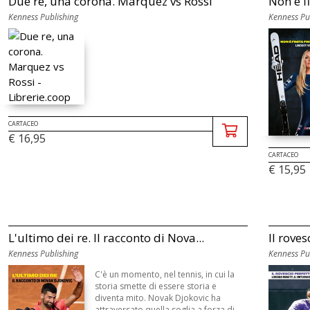
Due re, una corona. Marquez vs Rossi
Non è fi
Kenness Publishing
Kenness Pu
CARTACEO
€ 16,95
CARTACEO
€ 15,95
L'ultimo dei re. Il racconto di Nova...
Il roves
Kenness Publishing
Kenness Pu
C'è un momento, nel tennis, in cui la
storia smette di essere storia e
diventa mito. Novak Djokovic ha
attraversato quella soglia a forza di