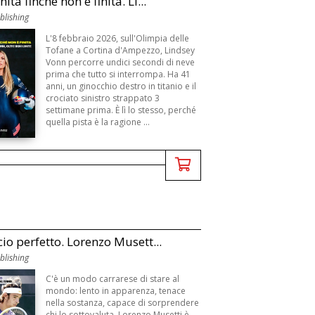
nita finché non è finita. Li...
blishing
L'8 febbraio 2026, sull'Olimpia delle
Tofane a Cortina d'Ampezzo, Lindsey
Vonn percorre undici secondi di neve
prima che tutto si interrompa. Ha 41
anni, un ginocchio destro in titanio e il
crociato sinistro strappato 3
settimane prima. È lì lo stesso, perché
quella pista è la ragione ...
cio perfetto. Lorenzo Musett...
blishing
C'è un modo carrarese di stare al
mondo: lento in apparenza, tenace
nella sostanza, capace di sorprendere
chi lo sottovaluta. Lorenzo Musetti è