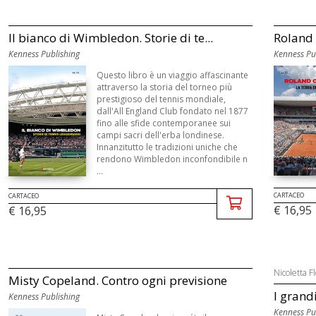
Il bianco di Wimbledon. Storie di te...
Roland 
Kenness Publishing
Kenness Pu
Questo libro è un viaggio affascinante
attraverso la storia del torneo più
prestigioso del tennis mondiale,
dall'All England Club fondato nel 1877
fino alle sfide contemporanee sui
campi sacri dell'erba londinese.
Innanzitutto le tradizioni uniche che
rendono Wimbledon inconfondibile n
...
CARTACEO
CARTACEO
€ 16,95
€ 16,95
Nicoletta Fl
Misty Copeland. Contro ogni previsione
I grand
Kenness Publishing
Kenness Pu