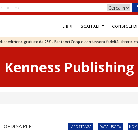
LIBRI
SCAFFALI
CONSIGLI D
e di spedizione gratuite da 25€ - Per i soci Coop o con tessera fedeltà Librerie.c
Kenness Publishing
ORDINA PER:
IMPORTANZA
DATA USCITA
NOME