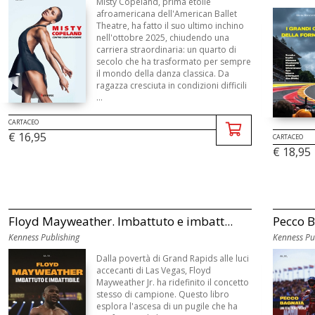
Misty Copeland, prima étoile
afroamericana dell'American Ballet
Theatre, ha fatto il suo ultimo inchino
nell'ottobre 2025, chiudendo una
carriera straordinaria: un quarto di
secolo che ha trasformato per sempre
il mondo della danza classica. Da
ragazza cresciuta in condizioni difficili
...
CARTACEO
€ 16,95
CARTACEO
€ 18,95
Floyd Mayweather. Imbattuto e imbatt...
Pecco B
Kenness Publishing
Kenness Pu
Dalla povertà di Grand Rapids alle luci
accecanti di Las Vegas, Floyd
Mayweather Jr. ha ridefinito il concetto
stesso di campione. Questo libro
esplora l'ascesa di un pugile che ha