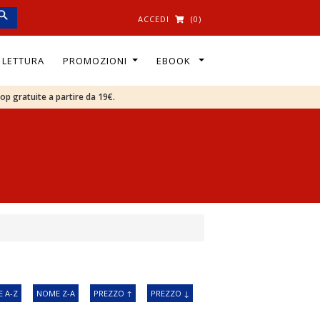
ACCEDI
(0)
I LETTURA
PROMOZIONI
EBOOK
oop gratuite a partire da 19€.
 A-Z
NOME Z-A
PREZZO ↑
PREZZO ↓