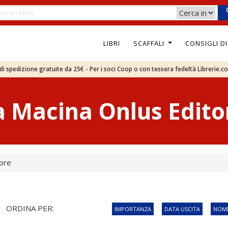
LIBRI
SCAFFALI
CONSIGLI D
e di spedizione gratuite da 25€ - Per i soci Coop o con tessera fedeltà Librerie.c
a Macina Onlus Edito
tore
ORDINA PER:
IMPORTANZA
DATA USCITA
NOME