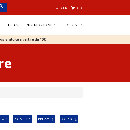
ACCEDI
(0)
I LETTURA
PROMOZIONI
EBOOK
oop gratuite a partire da 19€.
re
 A-Z
NOME Z-A
PREZZO ↑
PREZZO ↓