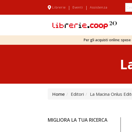
|
|
Librerie
Eventi
Assistenza
Per gli acquisti online: spes
L
Home
Editori
La Macina Onlus Edi
MIGLIORA LA TUA RICERCA