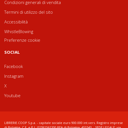
Condizioni generali di vendita
Termini di utilizzo del sito
Accessibilità
WhistleBlowing
Preferenze cookie
SOCIAL
Facebook
Instagram
X
Youtube
LIBRERIE.COOP S.p.a. - capitale sociale euro 900.000 int.vers. Registro imprese
di Bologna, C.F. e P.I.: 02591561200 REA di Bologna: 451543 ; SEDE LEGALE: via