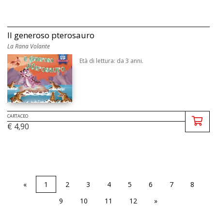
Il generoso pterosauro
La Rana Volante
Età di lettura: da 3 anni.
CARTACEO
€ 4,90
«
1
2
3
4
5
6
7
8
9
10
11
12
»