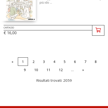
più ido ...
CARTACEO
€ 16,00
«
1
2
3
4
5
6
7
8
9
10
11
12
…
»
Risultati trovati: 2059