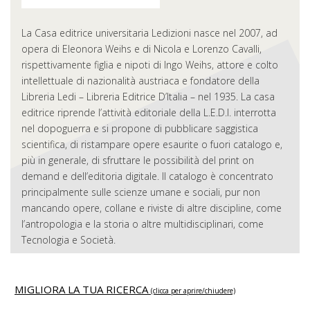
La Casa editrice universitaria Ledizioni nasce nel 2007, ad
opera di Eleonora Weihs e di Nicola e Lorenzo Cavalli,
rispettivamente figlia e nipoti di Ingo Weihs, attore e colto
intellettuale di nazionalità austriaca e fondatore della
Libreria Ledi – Libreria Editrice D’Italia – nel 1935. La casa
editrice riprende l’attività editoriale della L.E.D.I. interrotta
nel dopoguerra e si propone di pubblicare saggistica
scientifica, di ristampare opere esaurite o fuori catalogo e,
più in generale, di sfruttare le possibilità del print on
demand e dell’editoria digitale. Il catalogo è concentrato
principalmente sulle scienze umane e sociali, pur non
mancando opere, collane e riviste di altre discipline, come
l’antropologia e la storia o altre multidisciplinari, come
Tecnologia e Società.
MIGLIORA LA TUA RICERCA
(clicca per aprire/chiudere)