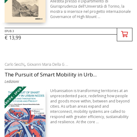
Allestita presso il Dipartimento di
Giurisprudenza dell'Università di Torino, la
mostra si inserisce nel progetto internazionale
Governance of High Mount ...
EPUB 3
€ 13,99
,
Carlo Secchi
Giovanni Maria Della G ...
The Pursuit of Smart Mobility in Urb...
Ledizioni
EBOOK - EPUB 3
Urbanisation is transforming territories at an
unprecedented pace, redefining how people
and goods move within, between and beyond
cities. As urban areas expand and
interconnect, mobility systems are called to
respond with greater efficiency, sustainability
and resilience. At the core ...