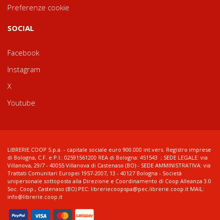
Preferenze cookie
SOCIAL
Facebook
Instagram
X
Youtube
LIBRERIE.COOP S.p.a. - capitale sociale euro 900.000 int.vers. Registro imprese
di Bologna, C.F. e P.I.: 02591561200 REA di Bologna: 451543 ; SEDE LEGALE: via
Villanova, 29/7 - 40055 Villanova di Castenaso (BO) - SEDE AMMINISTRATIVA: via
Trattati Comunitari Europei 1957-2007, 13 - 40127 Bologna - Società
unipersonale sottoposta alla Direzione e Coordinamento di Coop Alleanza 3.0
Soc. Coop., Castenaso (BO) PEC: libreriecoopspa@pec.librerie.coop.it MAIL:
info@librerie.coop.it