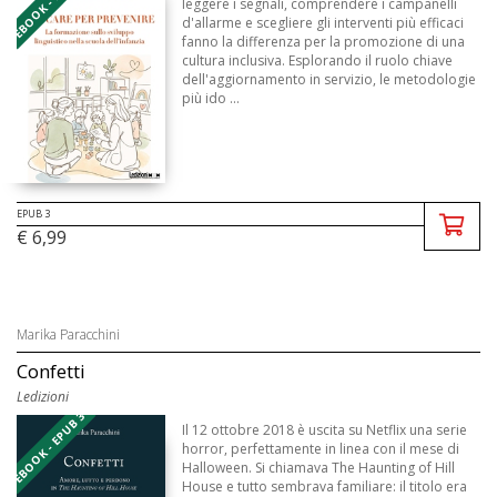
EBOOK - EPUB 3
leggere i segnali, comprendere i campanelli
d'allarme e scegliere gli interventi più efficaci
fanno la differenza per la promozione di una
cultura inclusiva. Esplorando il ruolo chiave
dell'aggiornamento in servizio, le metodologie
più ido ...
EPUB 3
€ 6,99
Marika Paracchini
Confetti
Ledizioni
EBOOK - EPUB 3
Il 12 ottobre 2018 è uscita su Netflix una serie
horror, perfettamente in linea con il mese di
Halloween. Si chiamava The Haunting of Hill
House e tutto sembrava familiare: il titolo era