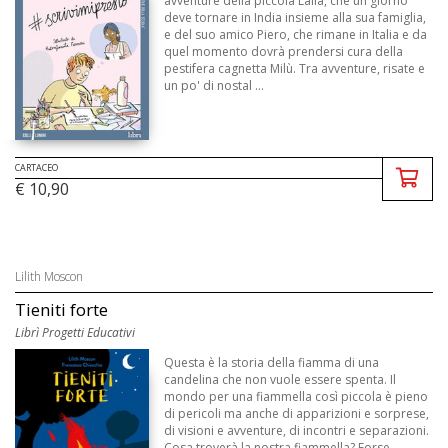
avventure della piccola Laila, che un giorno
deve tornare in India insieme alla sua famiglia,
e del suo amico Piero, che rimane in Italia e da
quel momento dovrà prendersi cura della
pestifera cagnetta Milù. Tra avventure, risate e
un po' di nostal ...
CARTACEO
€ 10,90
Lilith Moscon
Tieniti forte
Librì Progetti Educativi
Questa è la storia della fiamma di una
candelina che non vuole essere spenta. Il
mondo per una fiammella così piccola è pieno
di pericoli ma anche di apparizioni e sorprese,
di visioni e avventure, di incontri e separazioni.
Cosa troverà la nostra fiammella? Forse