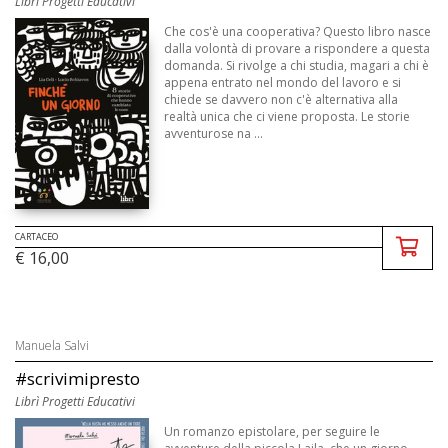
Librì Progetti Educativi
Che cos'è una cooperativa? Questo libro nasce
dalla volontà di provare a rispondere a questa
domanda. Si rivolge a chi studia, magari a chi è
appena entrato nel mondo del lavoro e si
chiede se davvero non c'è alternativa alla
realtà unica che ci viene proposta. Le storie
avventurose na ...
CARTACEO
€ 16,00
Manuela Salvi
#scrivimipresto
Librì Progetti Educativi
Un romanzo epistolare, per seguire le