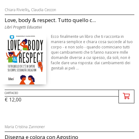
,
Chiara Riviello
Claudia Ceccon
Love, body & respect. Tutto quello c...
Librì Progetti Educativi
Ecco finalmente un libro che ti racconta in
maniera semplice e chiara cosa succede al tuo
corpo - e non solo - quando cominciano tutti
quei cambiamenti che ti fanno nascere mille
domande diverse a cui spesso, da soli, non è
facile dare una risposta: dai cambiamenti dei
genitali ai peli ...
CARTACEO
€ 12,00
Maria Cristina Zannoner
Disegna e colora con Agostino