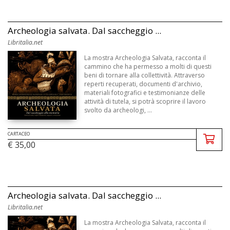
Archeologia salvata. Dal saccheggio ...
Libritalia.net
La mostra Archeologia Salvata, racconta il
cammino che ha permesso a molti di questi
beni di tornare alla collettività. Attraverso
reperti recuperati, documenti d'archivio,
materiali fotografici e testimonianze delle
attività di tutela, si potrà scoprire il lavoro
svolto da archeologi, ...
CARTACEO
€ 35,00
Archeologia salvata. Dal saccheggio ...
Libritalia.net
La mostra Archeologia Salvata, racconta il