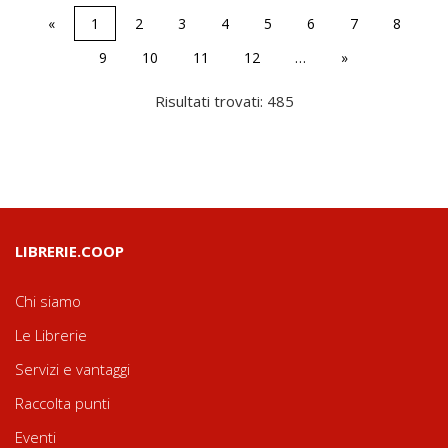
«
1
2
3
4
5
6
7
8
9
10
11
12
…
»
Risultati trovati: 485
LIBRERIE.COOP
Chi siamo
Le Librerie
Servizi e vantaggi
Raccolta punti
Eventi