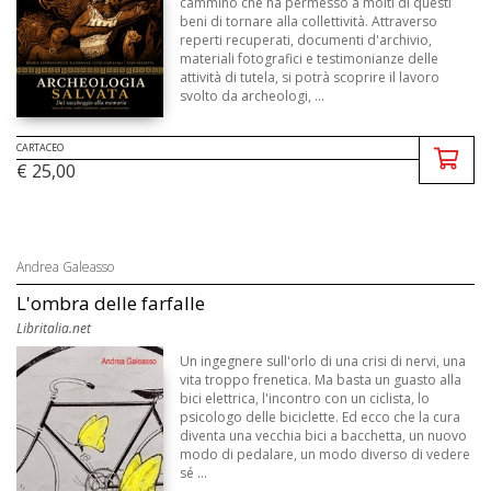
cammino che ha permesso a molti di questi
beni di tornare alla collettività. Attraverso
reperti recuperati, documenti d'archivio,
materiali fotografici e testimonianze delle
attività di tutela, si potrà scoprire il lavoro
svolto da archeologi, ...
CARTACEO
€ 25,00
Andrea Galeasso
L'ombra delle farfalle
Libritalia.net
Un ingegnere sull'orlo di una crisi di nervi, una
vita troppo frenetica. Ma basta un guasto alla
bici elettrica, l'incontro con un ciclista, lo
psicologo delle biciclette. Ed ecco che la cura
diventa una vecchia bici a bacchetta, un nuovo
modo di pedalare, un modo diverso di vedere
sé ...