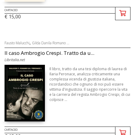
CARTACEO
€ 15,00
,
Fausto Malucchi
Gilda Danila Romano ...
Il caso Ambrogio Crespi. Tratto da u...
Libritalia.net
Il libro, tratto da una tesi diploma di laurea di
Ilaria Peronace, analizza criticamente una
complessa vicenda di giustizia italiana,
ricordandoci che ognuno di noi può essere
vittima d'ingiustizia. Il saggio ripercorre la vita
e la carriera del regista Ambrogio Crespi, di cui
colpisce ...
CARTACEO