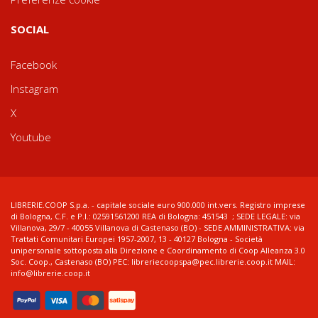
SOCIAL
Facebook
Instagram
X
Youtube
LIBRERIE.COOP S.p.a. - capitale sociale euro 900.000 int.vers. Registro imprese
di Bologna, C.F. e P.I.: 02591561200 REA di Bologna: 451543 ; SEDE LEGALE: via
Villanova, 29/7 - 40055 Villanova di Castenaso (BO) - SEDE AMMINISTRATIVA: via
Trattati Comunitari Europei 1957-2007, 13 - 40127 Bologna - Società
unipersonale sottoposta alla Direzione e Coordinamento di Coop Alleanza 3.0
Soc. Coop., Castenaso (BO) PEC: libreriecoopspa@pec.librerie.coop.it MAIL:
info@librerie.coop.it