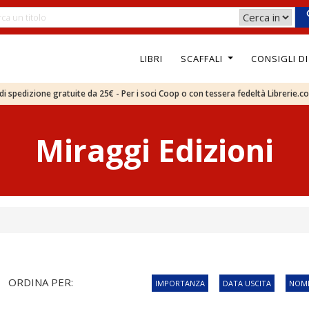
LIBRI
SCAFFALI
CONSIGLI D
e di spedizione gratuite da 25€ - Per i soci Coop o con tessera fedeltà Librerie.c
Miraggi Edizioni
ORDINA PER:
IMPORTANZA
DATA USCITA
NOME