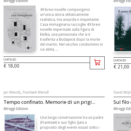
Miraggi Edizioni
Miraggi Edi
49 brevi novelle compongono
un'unica storia stilisticamente
realistica, ma assurda e inquietante.
Casa immaginaria raccoglie 49 brevi
novelle imperniate sulla figura di
Etelka, una pensionata che si è
trasferita a Budapest dopo la morte
del marito. Nel vecchio condominio in
cui abita, ...
CARTACEO
CARTACEO
€ 18,00
€ 21,00
,
Jan Wiendl
Frantisek Wiendl
David Wojn
Tempo confinato. Memorie di un prigi...
Sul fil
Miraggi Edizioni
Miraggi Edi
Una lunga conversazione tra un padre
(Frantisek) e suo figlio (Jan) a
proposito degli eventi vissuti sotto i