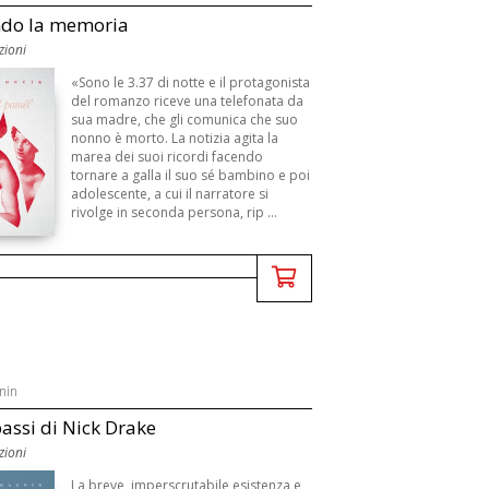
ndo la memoria
zioni
«Sono le 3.37 di notte e il protagonista
del romanzo riceve una telefonata da
sua madre, che gli comunica che suo
nonno è morto. La notizia agita la
marea dei suoi ricordi facendo
tornare a galla il suo sé bambino e poi
adolescente, a cui il narratore si
rivolge in seconda persona, rip ...
nin
passi di Nick Drake
zioni
La breve, imperscrutabile esistenza e