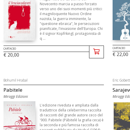
Novecento marcia a passo forzato
verso uno dei suoi momenti più critici:
il magniloquente Nuovo Ordine
nazista, la guerra imminente, la
"questione ebraica", le persecuzioni
pianificate, l'invasione dell'Europa. Chi
è il signor Kopfrkingl, protagonista di
q ...
CARTACEO
CARTACEO
€ 22,00
€ 20,00
Bohumil Hrabal
Eric Gobett
Pabitele
Sarajev
Miraggi Edizioni
Miraggi Edi
L'edizione riveduta e ampliata dalla
traduttrice della celeberrima raccolta
di racconti del grande autore ceco del
'900. Pabitele (Pábitelé la grafia ceca) è
la seconda e più famosa raccolta di
racconti pubblicata da Hrabal (1964),