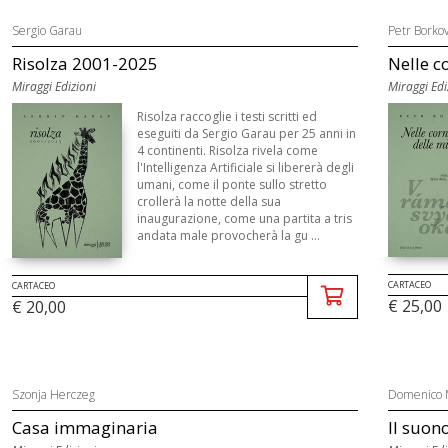
Sergio Garau
Petr Borko
Risolza 2001-2025
Nelle co
Miraggi Edizioni
Miraggi Edi
Risolza raccoglie i testi scritti ed
eseguiti da Sergio Garau per 25 anni in
4 continenti. Risolza rivela come
l'Intelligenza Artificiale si libererà degli
umani, come il ponte sullo stretto
crollerà la notte della sua
inaugurazione, come una partita a tris
andata male provocherà la gu ...
CARTACEO
CARTACEO
€ 25,00
€ 20,00
Szonja Herczeg
Domenico 
Casa immaginaria
Il suon