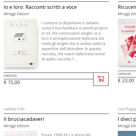
Io e loro. Racconti scritti a voce
Ricuce
Miraggi Edizioni
Miraggi Edi
I contorni si dissolvono e svelano
come il non-familiare si annidi proprio
in ciò che conosciamo meglio. Io e
loro è un'esplorazione letteraria che
rivela gli enigmi che si celano sotto la
superficie dell'abitudine. In questa
raccolta, che nasce dalla trascrizione
di audio racconti, l' ...
CARTACEO
CARTACEO
€ 23,00
€ 15,00
Ladislav Fuks
Luca Ragag
Il bruciacadaveri
I dieci 
Miraggi Edizioni
Miraggi Edi
Praga, 1938-39. La storia del