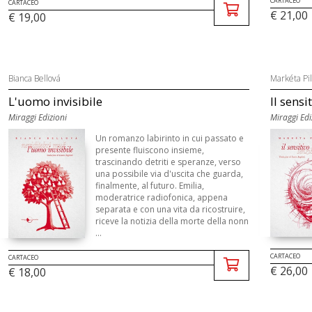
CARTACEO
CARTACEO
€ 21,00
€ 19,00
Bianca Bellová
Markéta Pi
L'uomo invisibile
Il sensi
Miraggi Edizioni
Miraggi Edi
Un romanzo labirinto in cui passato e
presente fluiscono insieme,
trascinando detriti e speranze, verso
una possibile via d'uscita che guarda,
finalmente, al futuro. Emilia,
moderatrice radiofonica, appena
separata e con una vita da ricostruire,
riceve la notizia della morte della nonn
...
CARTACEO
CARTACEO
€ 26,00
€ 18,00