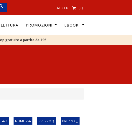
ACCEDI
(0)
I LETTURA
PROMOZIONI
EBOOK
oop gratuite a partire da 19€.
 A-Z
NOME Z-A
PREZZO ↑
PREZZO ↓