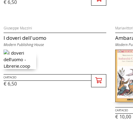
€ 6,50
Giuseppe Mazzini
Mariavittor
I doveri dell'uomo
Ambarab
Modern Publishing House
Modern Pub
CARTACEO
€ 6,50
CARTACEO
€ 10,00