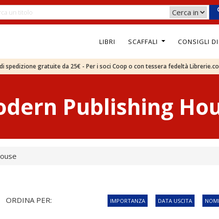
LIBRI
SCAFFALI
CONSIGLI D
e di spedizione gratuite da 25€ - Per i soci Coop o con tessera fedeltà Librerie.c
dern Publishing Ho
House
ORDINA PER:
IMPORTANZA
DATA USCITA
NOME