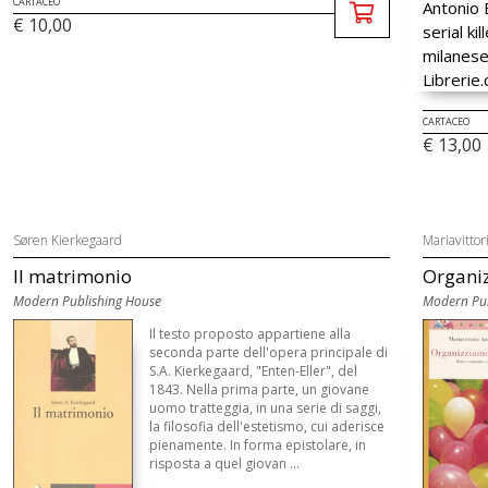
CARTACEO
€ 10,00
CARTACEO
€ 13,00
Søren Kierkegaard
Mariavittor
Il matrimonio
Organi
Modern Publishing House
Modern Pub
Il testo proposto appartiene alla
seconda parte dell'opera principale di
S.A. Kierkegaard, "Enten-Eller", del
1843. Nella prima parte, un giovane
uomo tratteggia, in una serie di saggi,
la filosofia dell'estetismo, cui aderisce
pienamente. In forma epistolare, in
risposta a quel giovan ...