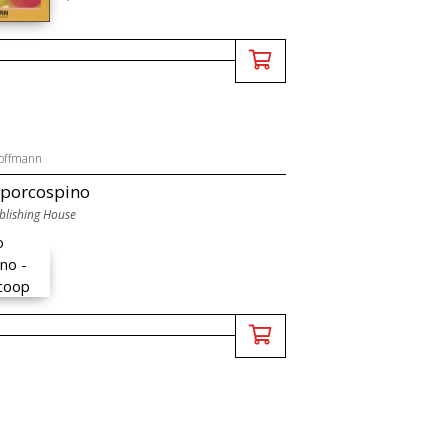
offmann
 porcospino
lishing House