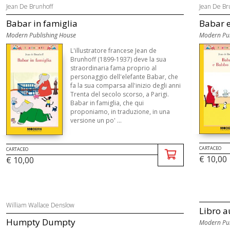
Jean De Brunhoff
Jean De Br
Babar in famiglia
Babar 
Modern Publishing House
Modern Pub
L'illustratore francese Jean de
Brunhoff (1899-1937) deve la sua
straordinaria fama proprio al
personaggio dell'elefante Babar, che
fa la sua comparsa all'inizio degli anni
Trenta del secolo scorso, a Parigi.
Babar in famiglia, che qui
proponiamo, in traduzione, in una
versione un po' ...
CARTACEO
CARTACEO
€ 10,00
€ 10,00
William Wallace Denslow
Libro a
Humpty Dumpty
Modern Pub