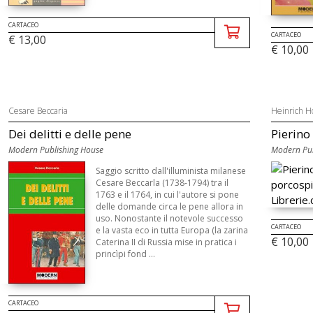
CARTACEO
CARTACEO
€ 13,00
€ 10,00
Cesare Beccaria
Heinrich H
Dei delitti e delle pene
Pierino
Modern Publishing House
Modern Pub
Saggio scritto dall'illuminista milanese
Cesare Beccarla (1738-1794) tra il
1763 e il 1764, in cui l'autore si pone
delle domande circa le pene allora in
uso. Nonostante il notevole successo
CARTACEO
e la vasta eco in tutta Europa (la zarina
€ 10,00
Caterina II di Russia mise in pratica i
princìpi fond ...
CARTACEO