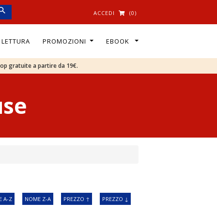
ACCEDI
(0)
I LETTURA
PROMOZIONI
EBOOK
oop gratuite a partire da 19€.
use
 A-Z
NOME Z-A
PREZZO ↑
PREZZO ↓