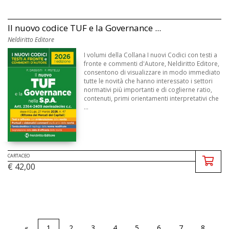
Il nuovo codice TUF e la Governance ...
Neldiritto Editore
I volumi della Collana I nuovi Codici con testi a
fronte e commenti d'Autore, Neldiritto Editore,
consentono di visualizzare in modo immediato
tutte le novità che hanno interessato i settori
normativi più importanti e di coglierne ratio,
contenuti, primi orientamenti interpretativi che
...
CARTACEO
€ 42,00
«
1
2
3
4
5
6
7
8