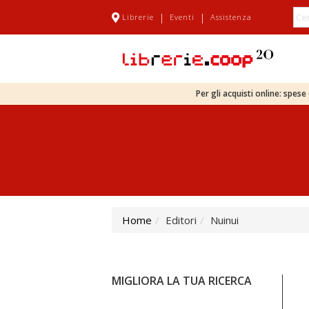
|
|
Librerie
Eventi
Assistenza
Per gli acquisti online: spes
Home
Editori
Nuinui
MIGLIORA LA TUA RICERCA