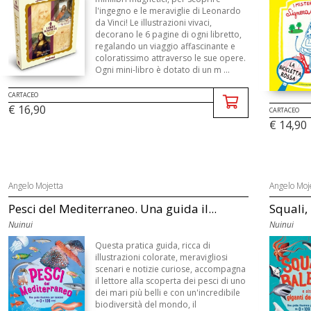
l'ingegno e le meraviglie di Leonardo
da Vinci! Le illustrazioni vivaci,
decorano le 6 pagine di ogni libretto,
regalando un viaggio affascinante e
coloratissimo attraverso le sue opere.
Ogni mini-libro è dotato di un m ...
CARTACEO
€ 16,90
CARTACEO
€ 14,90
Angelo Mojetta
Angelo Moj
Pesci del Mediterraneo. Una guida il...
Squali, 
Nuinui
Nuinui
Questa pratica guida, ricca di
illustrazioni colorate, meravigliosi
scenari e notizie curiose, accompagna
il lettore alla scoperta dei pesci di uno
dei mari più belli e con un'incredibile
biodiversità del mondo, il