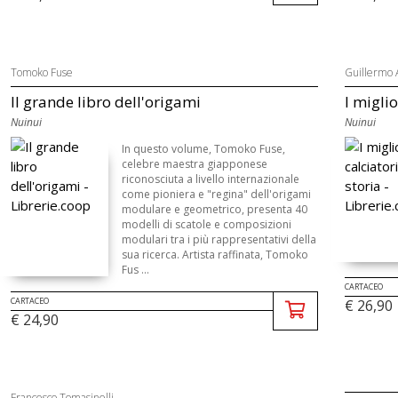
Tomoko Fuse
Guillermo 
Il grande libro dell'origami
I miglio
Nuinui
Nuinui
In questo volume, Tomoko Fuse,
celebre maestra giapponese
riconosciuta a livello internazionale
come pioniera e "regina" dell'origami
modulare e geometrico, presenta 40
modelli di scatole e composizioni
modulari tra i più rappresentativi della
sua ricerca. Artista raffinata, Tomoko
Fus ...
CARTACEO
CARTACEO
€ 26,90
€ 24,90
Francesco Tomasinelli