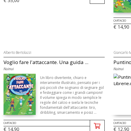
€ 35,00
CARTACEO
€ 14,90
Alberto Bertolazzi
Giancarlo M
Voglio fare l'attaccante. Una guida ...
Puntin
Nuinui
Nuinui
Un libro divertente, chiaro e
interamente illustrato, pensato per i
più piccoli che sognano di segnare gol
e festeggiare come i grandi campioni!
Il volume spiega in modo semplice le
regole del calcio e svela le tecniche
fondamentali dell'attaccante: tiro,
dribbling, smarcamento e posiz ...
CARTACEO
CARTACEO
€ 14,90
€ 12,90