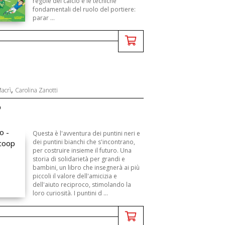
regole del calcio e le tecniche
fondamentali del ruolo del portiere:
parar ...
,
acrì
Carolina Zanotti
o
Questa è l'avventura dei puntini neri e
dei puntini bianchi che s'incontrano,
per costruire insieme il futuro. Una
storia di solidarietà per grandi e
bambini, un libro che insegnerà ai più
piccoli il valore dell'amicizia e
dell'aiuto reciproco, stimolando la
loro curiosità. I puntini d ...