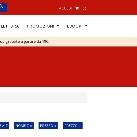
ACCEDI
(0)
I LETTURA
PROMOZIONI
EBOOK
oop gratuite a partire da 19€.
 A-Z
NOME Z-A
PREZZO ↑
PREZZO ↓