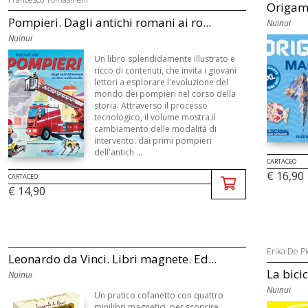
Origami
Pompieri. Dagli antichi romani ai ro...
Nuinui
Nuinui
Un libro splendidamente illustrato e
ricco di contenuti, che invita i giovani
lettori a esplorare l'evoluzione del
mondo dei pompieri nel corso della
storia. Attraverso il processo
tecnologico, il volume mostra il
cambiamento delle modalità di
intervento: dai primi pompieri
dell'antich ...
CARTACEO
€ 16,90
CARTACEO
€ 14,90
Erika De Pi
Leonardo da Vinci. Libri magnete. Ed...
La bicic
Nuinui
Nuinui
Un pratico cofanetto con quattro
minilibri magnetici, per scoprire