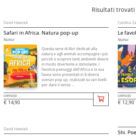
Risultati trovati
David Hawcock
Carolina Za
Safari in Africa. Natura pop-up
Le favo
Nuinui
Nuinui
Questa serie di libri dedicati alla
natura e agli animali accompagna i più
piccoli a scoprire tanti ambienti diversi
in modo divertente e stimolante. I
favolosi paesaggi dell'Africa e la sua
fauna sono presentati in 8 diversi
scenari pop up, realizzati su vari livelli
per dare il senso ...
CARTACEO
CARTACEO
€ 14,90
€ 12,90
David Hawcock
Shi. Poe