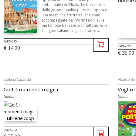
emblematici dell'Italia. Le illustrazioni
dalla grande qualità pittorica, opera di
una magnifica artista italiana sono
accompagnate da informazioni sulle
più famose bellezze architettoniche in
7 lingue: italiano, inglese, france ...
CARTACEO
CARTACEO
€ 14,90
€ 35,00
Stefano Cazzetta
Alberto Ber
Golf. I momenti magici
Voglio f
Nuinui
Nuinui
CARTACEO