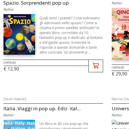
Spazio. Sorprendenti pop up
Nuinui
Nuinui
Quali sono i pianeti? Cosa indossano
gli astronauti nello spazio? Come si
chiama il primo satellite artificiale? In
questo libro, corredato da 10
fantastici pop up e dedicato al lontano
e intrigante spazio, troverete le
risposte a queste domande e tante
altre curiosità. Gli strumenti p ...
CARTACEO
€ 12,90
CARTACEO
€ 29,90
David Hawcock
Marina Cos
Italia. Viaggi in pop up. Ediz. ital...
Univer
Nuinui
Nuinui
Un libro in 3D con pop up che
riproducono i monumenti più