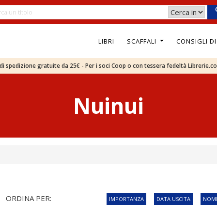
LIBRI
SCAFFALI
CONSIGLI D
e di spedizione gratuite da 25€ - Per i soci Coop o con tessera fedeltà Librerie.c
Nuinui
ORDINA PER:
IMPORTANZA
DATA USCITA
NOME