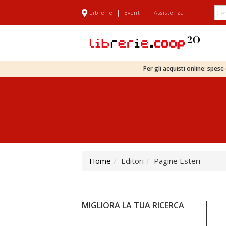
|
|
Librerie
Eventi
Assistenza
Per gli acquisti online: spes
Home
Editori
Pagine Esteri
MIGLIORA LA TUA RICERCA