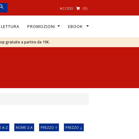
ACCEDI
(0)
I LETTURA
PROMOZIONI
EBOOK
oop gratuite a partire da 19€.
 A-Z
NOME Z-A
PREZZO ↑
PREZZO ↓