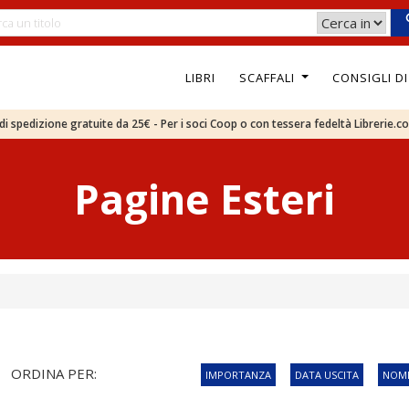
LIBRI
SCAFFALI
CONSIGLI D
e di spedizione gratuite da 25€ - Per i soci Coop o con tessera fedeltà Librerie.c
Pagine Esteri
ORDINA PER:
IMPORTANZA
DATA USCITA
NOME