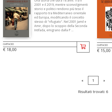
Una storia che dura 18 anni. Tra il
2001 e il 2019, mentre sconvolgimenti
storici e politici rendono più teso il
rapporto tra Mediterraneo orientale
ed Europa, modificando il concetto
stesso di "rifugiato". Nel 2001 Jamil e
Amir, dopo lo scoppio della Seconda
Intifada, emigrano dalla P ...
CARTACEO
CARTACEO
€ 18,00
€ 15,00
«
1
»
Risultati trovati: 6