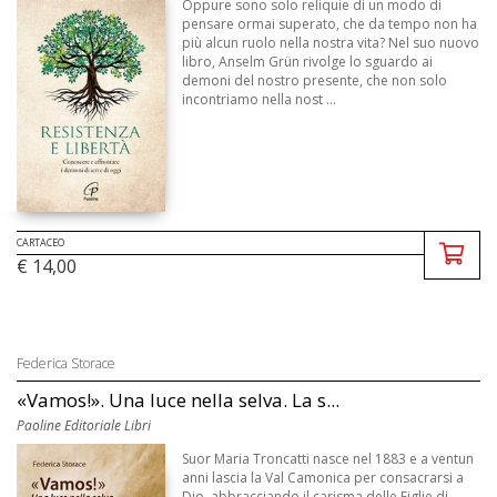
Oppure sono solo reliquie di un modo di
pensare ormai superato, che da tempo non ha
più alcun ruolo nella nostra vita? Nel suo nuovo
libro, Anselm Grün rivolge lo sguardo ai
demoni del nostro presente, che non solo
incontriamo nella nost ...
CARTACEO
€ 14,00
Federica Storace
«Vamos!». Una luce nella selva. La s...
Paoline Editoriale Libri
Suor Maria Troncatti nasce nel 1883 e a ventun
anni lascia la Val Camonica per consacrarsi a
Dio, abbracciando il carisma delle Figlie di