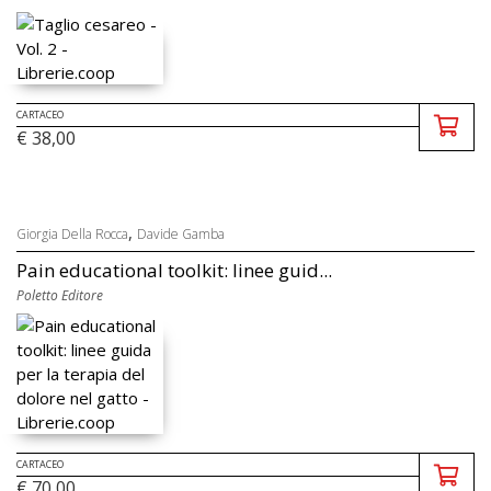
CARTACEO
€ 38,00
,
Giorgia Della Rocca
Davide Gamba
Pain educational toolkit: linee guid...
Poletto Editore
CARTACEO
€ 70,00