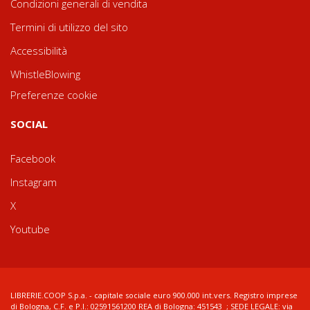
Condizioni generali di vendita
Termini di utilizzo del sito
Accessibilità
WhistleBlowing
Preferenze cookie
SOCIAL
Facebook
Instagram
X
Youtube
LIBRERIE.COOP S.p.a. - capitale sociale euro 900.000 int.vers. Registro imprese
di Bologna, C.F. e P.I.: 02591561200 REA di Bologna: 451543 ; SEDE LEGALE: via