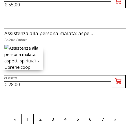
€ 55,00
Assistenza alla persona malata: aspe...
Poletto Editore
CARTACEO
€ 28,00
«
1
2
3
4
5
6
7
»