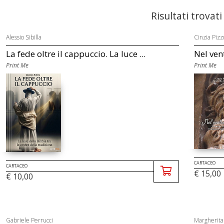
Risultati trovati
Alessio Sibilla
Cinzia Pizz
La fede oltre il cappuccio. La luce ...
Nel ven
Print Me
Print Me
CARTACEO
CARTACEO
€ 15,00
€ 10,00
Gabriele Perrucci
Margherita