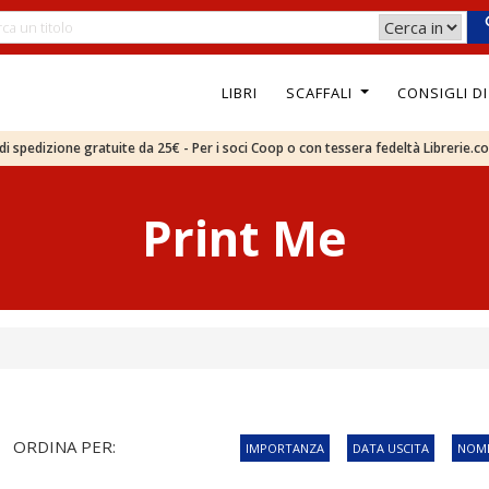
LIBRI
SCAFFALI
CONSIGLI D
e di spedizione gratuite da 25€ - Per i soci Coop o con tessera fedeltà Librerie.c
Print Me
ORDINA PER:
IMPORTANZA
DATA USCITA
NOME