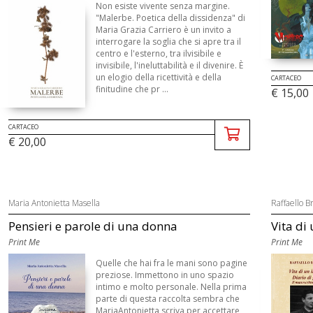
Non esiste vivente senza margine.
"Malerbe. Poetica della dissidenza" di
Maria Grazia Carriero è un invito a
interrogare la soglia che si apre tra il
centro e l'esterno, tra ilvisibile e
invisibile, l'ineluttabilità e il divenire. È
un elogio della ricettività e della
CARTACEO
finitudine che pr ...
€ 15,00
CARTACEO
€ 20,00
Maria Antonietta Masella
Raffaello Br
Pensieri e parole di una donna
Vita di 
Print Me
Print Me
Quelle che hai fra le mani sono pagine
preziose. Immettono in uno spazio
intimo e molto personale. Nella prima
parte di questa raccolta sembra che
MariaAntonietta scriva per accettare