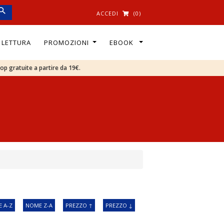
ACCEDI
(0)
I LETTURA
PROMOZIONI
EBOOK
oop gratuite a partire da 19€.
 A-Z
NOME Z-A
PREZZO ↑
PREZZO ↓