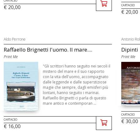
CARTACEO
CARTACEO
€ 20,00
€ 20,00
Aldo Perrone
Antonio Rol
Raffaello Brignetti l'uomo. Il mare....
Dipinti
Print Me
Print Me
"Gli scrittori hanno seguito nei secoli il
mistero del mare e il suo rapporto
con la vita dell'uomo, accompagnato
dalle leggende e dalle superstiziose
magie che sempre, dagli emisferi più
lontani, hanno seguito i marinai.
Raffaello Brignetti ci parla di questo
mare antico e contemporan ...
CARTACEO
CARTACEO
€ 30,00
€ 16,00