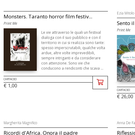
Ezia Mitolo
Monsters. Taranto horror film festiv...
Sento il
Print Me
Print Me
Le vie attraverso le quali un festival
dialoga con il suo pubblico e con il
territorio in cui si realizza sono tante:
spesso imperscrutabili, qualche volta
ardue, altre volte imprevedibili,
sempre intriganti e da considerare
con attenzione. Sono vie che
conducono a rendiconti che scava ...
CARTACEO
€ 1,00
CARTACEO
€ 26,00
Margherita Magnifico
Anna De Faz
Ricordi d'Africa. Onora il padre
Riflessi