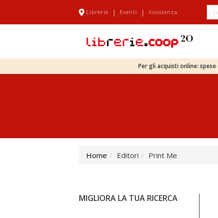
|
|
Librerie
Eventi
Assistenza
Per gli acquisti online: spes
Home
Editori
Print Me
MIGLIORA LA TUA RICERCA