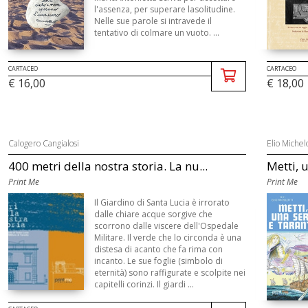
l'assenza, per superare lasolitudine.
Nelle sue parole si intravede il
tentativo di colmare un vuoto. ...
CARTACEO
CARTACEO
€ 16,00
€ 18,00
Calogero Cangialosi
Elio Michelo
400 metri della nostra storia. La nu...
Metti, 
Print Me
Print Me
Il Giardino di Santa Lucia è irrorato
dalle chiare acque sorgive che
scorrono dalle viscere dell'Ospedale
Militare. Il verde che lo circonda è una
distesa di acanto che fa rima con
incanto. Le sue foglie (simbolo di
eternità) sono raffigurate e scolpite nei
capitelli corinzi. Il giardi ...