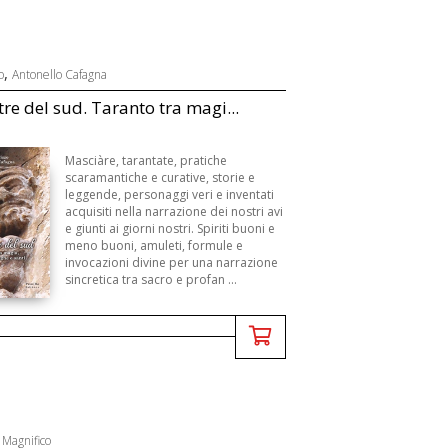
,
o
Antonello Cafagna
tre del sud. Taranto tra magi...
Masciàre, tarantate, pratiche
scaramantiche e curative, storie e
leggende, personaggi veri e inventati
acquisiti nella narrazione dei nostri avi
e giunti ai giorni nostri. Spiriti buoni e
meno buoni, amuleti, formule e
invocazioni divine per una narrazione
sincretica tra sacro e profan ...
 Magnifico