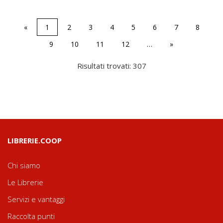
«
1
2
3
4
5
6
7
8
9
10
11
12
…
»
Risultati trovati: 307
LIBRERIE.COOP
Chi siamo
Le Librerie
Servizi e vantaggi
Raccolta punti