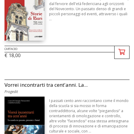
dal fervore dell'età federiciana agli orizzonti
del Novecento. Un passato denso di grandi e
piccoli personaggi ed eventi, attraverso i quali
...
CARTACEO
€ 18,00
Vorrei incontrarti tra cent'anni. La...
Progedit
I passati cento anni raccontano come il mondo
della scuola si sia mosso in forma
contraddittoria, alcune volte "piegandosi" a
orientamenti di omologazione e controllo,
altre volte "facendosi" essa stessa antesignana
di processi di innovazione e di emancipazione
culturale e sociale, con ...