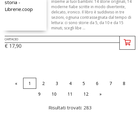
insieme ai tuoi bambini: 14 storie originali, 14
moderne fiabe scritte in modo divertente,
delicato, ironico. Il libro è suddiviso in tre
sezioni, ognuna contrassegnata dal tempo di
lettura: ci sono storie da 5, da 10 e da 15
minuti, scegli libe ...
CARTACEO
€ 17,90
«
1
2
3
4
5
6
7
8
9
10
11
12
»
Risultati trovati: 283