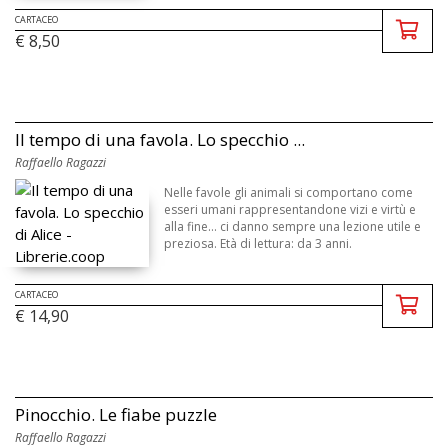
CARTACEO
€ 8,50
Il tempo di una favola. Lo specchio ...
Raffaello Ragazzi
Nelle favole gli animali si comportano come
esseri umani rappresentandone vizi e virtù e
alla fine... ci danno sempre una lezione utile e
preziosa. Età di lettura: da 3 anni.
CARTACEO
€ 14,90
Pinocchio. Le fiabe puzzle
Raffaello Ragazzi