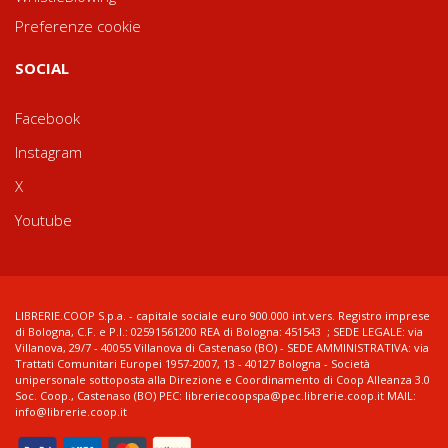
Preferenze cookie
SOCIAL
Facebook
Instagram
X
Youtube
LIBRERIE.COOP S.p.a. - capitale sociale euro 900.000 int.vers. Registro imprese
di Bologna, C.F. e P.I.: 02591561200 REA di Bologna: 451543 ; SEDE LEGALE: via
Villanova, 29/7 - 40055 Villanova di Castenaso (BO) - SEDE AMMINISTRATIVA: via
Trattati Comunitari Europei 1957-2007, 13 - 40127 Bologna - Società
unipersonale sottoposta alla Direzione e Coordinamento di Coop Alleanza 3.0
Soc. Coop., Castenaso (BO) PEC: libreriecoopspa@pec.librerie.coop.it MAIL:
info@librerie.coop.it