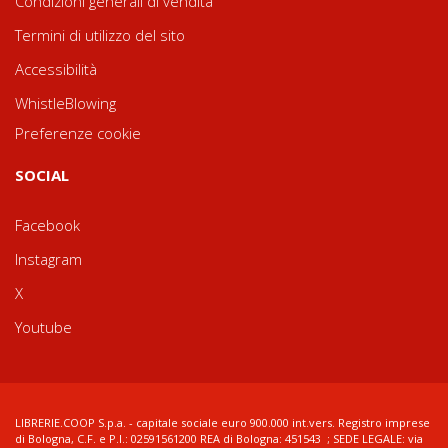
Condizioni generali di vendita
Termini di utilizzo del sito
Accessibilità
WhistleBlowing
Preferenze cookie
SOCIAL
Facebook
Instagram
X
Youtube
LIBRERIE.COOP S.p.a. - capitale sociale euro 900.000 int.vers. Registro imprese
di Bologna, C.F. e P.I.: 02591561200 REA di Bologna: 451543 ; SEDE LEGALE: via