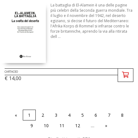
La battaglia di El-Alamein è una delle pagine
più celebri della Seconda guerra mondiale. Tra
il luglio e il novembre del 1942, nel deserto
egiziano, si decise il futuro del Mediterraneo:
l'Afrika Korps di Rommel si infranse contro le
forze britanniche, aprendo la via alla ritirata
dell ...
CARTACEO
€ 14,00
«
1
2
3
4
5
6
7
8
9
10
11
12
…
»