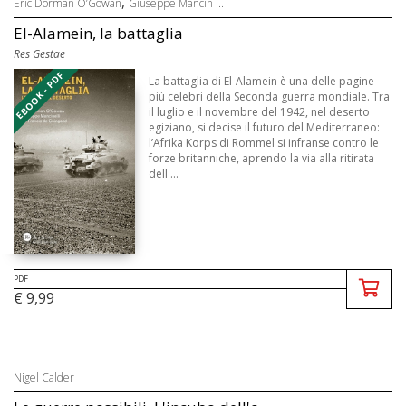
,
Eric Dorman O’Gowan
Giuseppe Mancin ...
El-Alamein, la battaglia
Res Gestae
EBOOK - PDF
La battaglia di El-Alamein è una delle pagine
più celebri della Seconda guerra mondiale. Tra
il luglio e il novembre del 1942, nel deserto
egiziano, si decise il futuro del Mediterraneo:
l’Afrika Korps di Rommel si infranse contro le
forze britanniche, aprendo la via alla ritirata
dell ...
PDF
€ 9,99
Nigel Calder