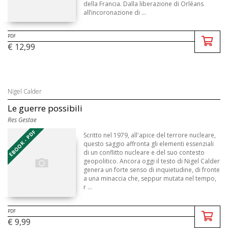
della Francia. Dalla liberazione di Orléans
all’incoronazione di ...
PDF
€ 12,99
Nigel Calder
Le guerre possibili
Res Gestae
EBOOK - PDF
Scritto nel 1979, all'apice del terrore nucleare,
questo saggio affronta gli elementi essenziali
di un conflitto nucleare e del suo contesto
geopolitico. Ancora oggi il testo di Nigel Calder
genera un forte senso di inquietudine, di fronte
a una minaccia che, seppur mutata nel tempo,
r ...
PDF
€ 9,99