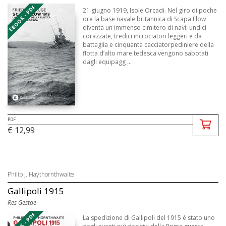
EBOOK - PDF
21 giugno 1919, Isole Orcadi. Nel giro di poche
ore la base navale britannica di Scapa Flow
diventa un immenso cimitero di navi: undici
corazzate, tredici incrociatori leggeri e da
battaglia e cinquanta cacciatorpediniere della
flotta d’alto mare tedesca vengono sabotati
dagli equipagg ...
PDF
€ 12,99
Philip J. Haythornthwaite
Gallipoli 1915
Res Gestae
EBOOK - PDF
La spedizione di Gallipoli del 1915 è stato uno