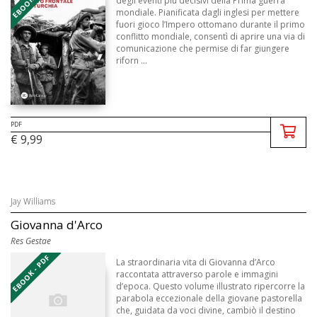
degli eventi più decisivi della Prima guerra
mondiale. Pianificata dagli inglesi per mettere
fuori gioco l’Impero ottomano durante il primo
conflitto mondiale, consentì di aprire una via di
comunicazione che permise di far giungere
riforn ...
PDF
€ 9,99
Jay Williams
Giovanna d'Arco
Res Gestae
EBOOK - PDF
La straordinaria vita di Giovanna d’Arco
raccontata attraverso parole e immagini
d’epoca. Questo volume illustrato ripercorre la
parabola eccezionale della giovane pastorella
che, guidata da voci divine, cambiò il destino