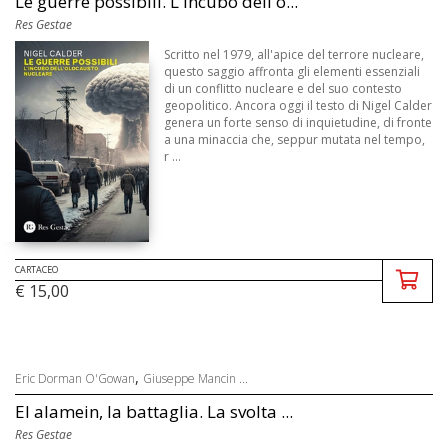
Le guerre possibili. L'incubo dell'o...
Res Gestae
Scritto nel 1979, all'apice del terrore nucleare,
questo saggio affronta gli elementi essenziali
di un conflitto nucleare e del suo contesto
geopolitico. Ancora oggi il testo di Nigel Calder
genera un forte senso di inquietudine, di fronte
a una minaccia che, seppur mutata nel tempo,
r ...
CARTACEO
€ 15,00
,
Eric Dorman O'Gowan
Giuseppe Mancin ...
El alamein, la battaglia. La svolta ...
Res Gestae