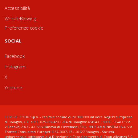
Accessibilità
WhistleBlowing
Preferenze cookie
SOCIAL
Facebook
Instagram
X
Youtube
LIBRERIE.COOP S.p.a. - capitale sociale euro 900.000 int.vers. Registro imprese
di Bologna, C.F. e P.I.: 02591561200 REA di Bologna: 451543 ; SEDE LEGALE: via
Villanova, 29/7 - 40055 Villanova di Castenaso (BO) - SEDE AMMINISTRATIVA: via
Trattati Comunitari Europei 1957-2007, 13 - 40127 Bologna - Società
unipersonale sottoposta alla Direzione e Coordinamento di Coop Alleanza 3.0