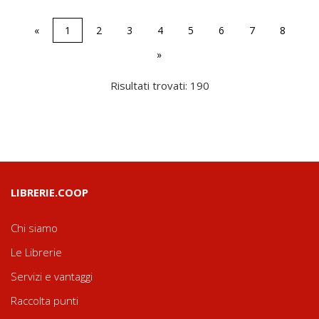
«
1
2
3
4
5
6
7
8
»
Risultati trovati: 190
LIBRERIE.COOP
Chi siamo
Le Librerie
Servizi e vantaggi
Raccolta punti