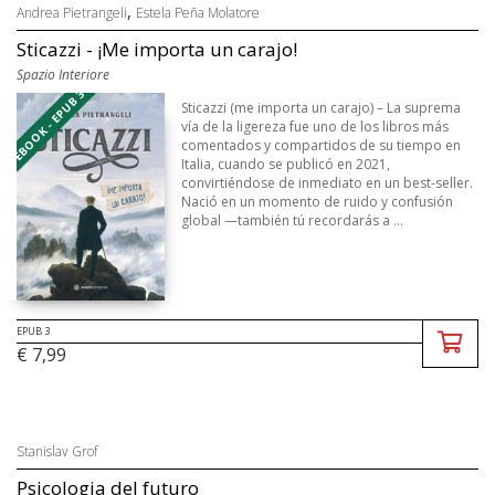
,
Andrea Pietrangeli
Estela Peña Molatore
Sticazzi - ¡Me importa un carajo!
Spazio Interiore
EBOOK - EPUB 3
Sticazzi (me importa un carajo) – La suprema
vía de la ligereza fue uno de los libros más
comentados y compartidos de su tiempo en
Italia, cuando se publicó en 2021,
convirtiéndose de inmediato en un best-seller.
Nació en un momento de ruido y confusión
global —también tú recordarás a ...
EPUB 3
€ 7,99
Stanislav Grof
Psicologia del futuro