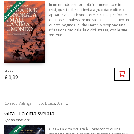
EBOOK - EPUB 3
In un mondo sempre più frammentato e in
crisi, questo libro ci invita a guardare oltre le
apparenze e a riconoscere le cause profonde
del nostro malessere individuale e collettivo. In
queste pagine Claudio Naranjo propone una
riflessione radicale: la civiltà stessa, con le sue
struttur ...
EPUB 3
€ 9,99
,
,
Corrado Malanga
Filippo Biondi
Arm ...
Giza - La città svelata
Spazio Interiore
EBOOK - EPUB 3
Giza – La città svelata è il resoconto di una