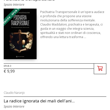
Spazio Interiore
EBOOK - EPUB 3
Psichiatria Transpersonale è un'opera audace
e profonda che propone una visione
rivoluzionaria della sofferenza mentale.
Claudio Maddaloni, psichiatra e terapeuta, ci
guida in un viaggio che integra scienza,
spiritualità e stati non ordinari di coscienza,
offrendo una lettura trasforma ...
EPUB 3
€ 9,99
Claudio Naranjo
La radice ignorata dei mali dell'ani...
Spazio Interiore