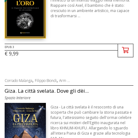
l'innesco di un intenso viaggio nella memoria.
Riappare così Axel, il bambino che è stato:
cresciuto in un ambiente artistico, ma capace
di trasformarsi ...
EPUB 3
€ 9,99
,
,
Corrado Malanga
Filippo Biondi
Arm ...
Giza. La città svelata. Dove gli dèi...
Spazio Interiore
Giza - La città svelata è il resoconto di una
scoperta che può cambiare la storia passata e
futura, l'attesissimo seguito dell'ormai celebre
ricerca sui misteri dell'Egitto inaugurata nel
libro KHNUM-KHUFU. Allargando lo sguardo
all'intera Piana di Giza e grazie alla tecnologia