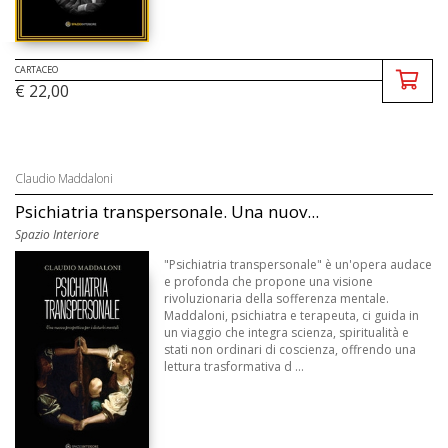
CARTACEO
€ 22,00
Claudio Maddaloni
Psichiatria transpersonale. Una nuov...
Spazio Interiore
"Psichiatria transpersonale" è un'opera audace
e profonda che propone una visione
rivoluzionaria della sofferenza mentale.
Maddaloni, psichiatra e terapeuta, ci guida in
un viaggio che integra scienza, spiritualità e
stati non ordinari di coscienza, offrendo una
lettura trasformativa d ...