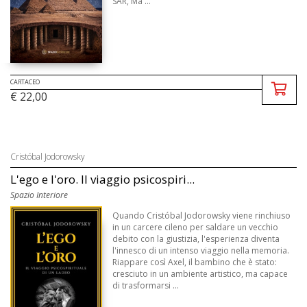
SAR, Ma ...
CARTACEO
€ 22,00
Cristóbal Jodorowsky
L'ego e l'oro. Il viaggio psicospiri...
Spazio Interiore
Quando Cristóbal Jodorowsky viene rinchiuso
in un carcere cileno per saldare un vecchio
debito con la giustizia, l'esperienza diventa
l'innesco di un intenso viaggio nella memoria.
Riappare così Axel, il bambino che è stato:
cresciuto in un ambiente artistico, ma capace
di trasformarsi ...