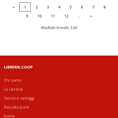
«
1
2
3
4
5
6
7
8
9
10
11
12
…
»
Risultati trovati: 326
LIBRERIE.COOP
Chi siamo
Le Librerie
Servizi e vantaggi
Raccolta punti
Eventi