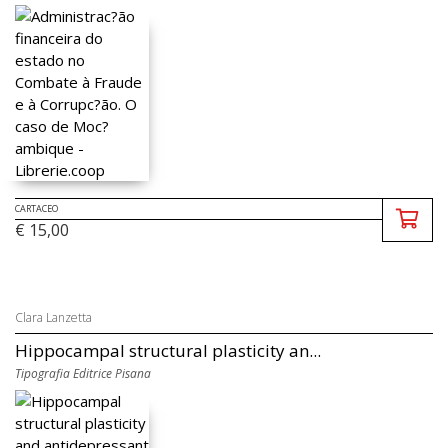
CARTACEO
€ 15,00
Clara Lanzetta
Hippocampal structural plasticity an...
Tipografia Editrice Pisana