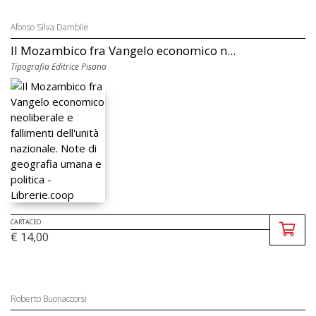
Afonso Silva Dambile
Il Mozambico fra Vangelo economico n...
Tipografia Editrice Pisana
CARTACEO
€ 14,00
Roberto Buonaccorsi