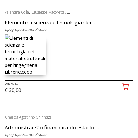
,
, ...
Valentina Colla
Giuseppe Macoretta
Elementi di scienza e tecnologia dei...
Tipografia Editrice Pisana
CARTACEO
€ 30,00
Almeida Agostinho Chirindza
Administrac?ão financeira do estado ...
Tipografia Editrice Pisana