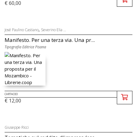
€ 60,00
,
José Paulino Castiano
Severino Elia ...
Manifesto. Per una terza via. Una pr...
Tipografia Editrice Pisana
CARTACEO
€ 12,00
Giuseppe Ricci