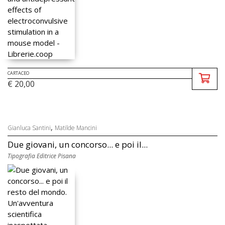
CARTACEO
€ 20,00
,
Gianluca Santini
Matilde Mancini
Due giovani, un concorso... e poi il...
Tipografia Editrice Pisana