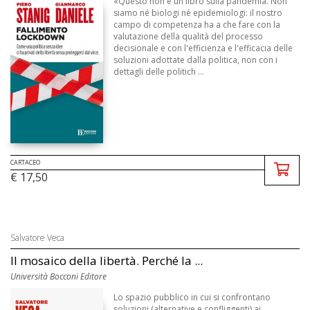
«Questo non è un libro sulla pandemia. Non
siamo né biologi né epidemiologi: il nostro
campo di competenza ha a che fare con la
valutazione della qualità del processo
decisionale e con l'efficienza e l'efficacia delle
soluzioni adottate dalla politica, non con i
dettagli delle politich ...
CARTACEO
€ 17,50
Salvatore Veca
Il mosaico della libertà. Perché la ...
Università Bocconi Editore
Lo spazio pubblico in cui si confrontano
soluzioni (alternative e confliggenti) ai