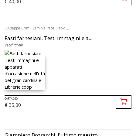
€ 40,00
,
,
Giuseppe Crimi
Erminia Irace
Paolo ...
Fasti farnesiani. Testi immagini e a...
Vecchiarelli
CARTACEO
€ 35,00
Giampiero Bozzacchi: l'ultimo maestro