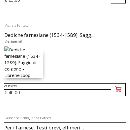
€ 25,00
Michela Fantacci
Dediche farnesiane (1534-1589). Sagg...
Vecchiarelli
CARTACEO
€ 40,00
,
Giuseppe Crimi
Anna Carocci
Per i Farnese. Testi brevi, effimeri...