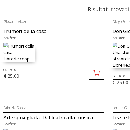
Risultati trovati
Giovanni Alberti
Diego Ponz
I rumori della casa
Don Gio
Zecchini
Zecchini
CARTACEO
€ 25,00
CARTACEO
€ 25,00
Fabrizia Spada
Lorena Gac
Arte sprvegliata. Dal teatro alla musica
Liszt e 
Zecchini
Zecchini