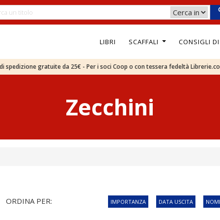
LIBRI
SCAFFALI
CONSIGLI D
e di spedizione gratuite da 25€ - Per i soci Coop o con tessera fedeltà Librerie.c
Zecchini
ORDINA PER:
IMPORTANZA
DATA USCITA
NOME