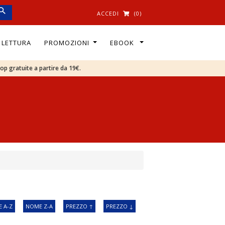
ACCEDI
(0)
I LETTURA
PROMOZIONI
EBOOK
oop gratuite a partire da 19€.
 A-Z
NOME Z-A
PREZZO ↑
PREZZO ↓