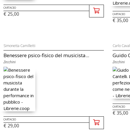
CARTACEO
€ 25,00
CARTACEO
€ 35,00
Simonetta Camilletti
Carlo Caval
Benessere psico-fisico del musicista...
Guido C
Zecchini
Zecchini
CARTACEO
€ 35,00
CARTACEO
€ 29,00