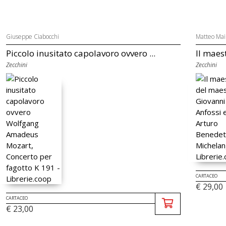
Giuseppe Ciabocchi
Matteo Mai
Piccolo inusitato capolavoro ovvero ...
Il maes
Zecchini
Zecchini
CARTACEO
€ 29,00
CARTACEO
€ 23,00