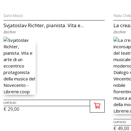
Dario Miozzi
Paola Chill
Svjatoslav Richter, pianista. Vita e...
La crea
Zecchini
Zecchini
CARTACEO
€ 29,00
CARTACEO
€ 49,00