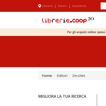
|
|
Librerie
Eventi
Assistenza
Per gli acquisti online: spes
Home
Editori
Zecchini
MIGLIORA LA TUA RICERCA