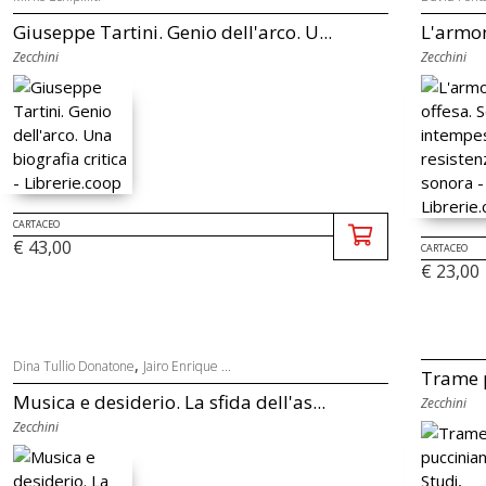
Giuseppe Tartini. Genio dell'arco. U...
L'armoni
Zecchini
Zecchini
CARTACEO
€ 43,00
CARTACEO
€ 23,00
,
Dina Tullio Donatone
Jairo Enrique ...
Trame p
Musica e desiderio. La sfida dell'as...
Zecchini
Zecchini