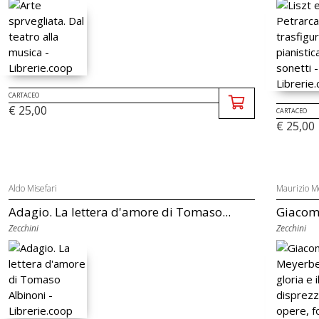
CARTACEO
€ 25,00
CARTACEO
€ 25,00
Aldo Misefari
Maurizio 
Adagio. La lettera d'amore di Tomaso...
Giacomo
Zecchini
Zecchini