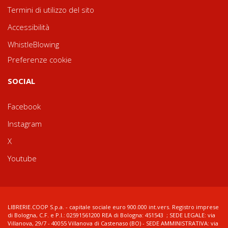
Termini di utilizzo del sito
Accessibilità
WhistleBlowing
Preferenze cookie
SOCIAL
Facebook
Instagram
X
Youtube
LIBRERIE.COOP S.p.a. - capitale sociale euro 900.000 int.vers. Registro imprese
di Bologna, C.F. e P.I.: 02591561200 REA di Bologna: 451543 ; SEDE LEGALE: via
Villanova, 29/7 - 40055 Villanova di Castenaso (BO) - SEDE AMMINISTRATIVA: via