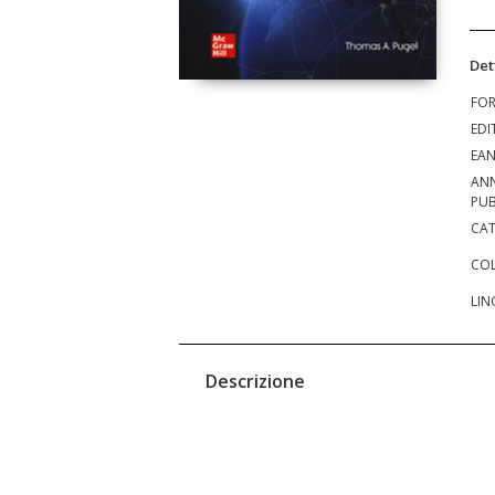
Det
FO
EDI
EA
AN
PUB
CAT
COL
LIN
Descrizione