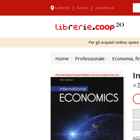
|
|
Librerie
Eventi
Assistenza
Per gli acquisti online: spes
Home
Professionale
Economia, fi
I
T
di
AGG