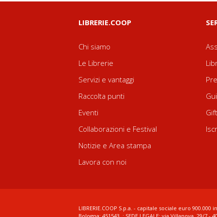
LIBRERIE.COOP
SE
Chi siamo
Ass
Le Librerie
Lib
Servizi e vantaggi
Pre
Raccolta punti
Gui
Eventi
Gif
Collaborazioni e Festival
Isc
Notizie e Area stampa
Lavora con noi
LIBRERIE.COOP S.p.a. - capitale sociale euro 900.000 in
Bologna: 451543 ; SEDE LEGALE: via Villanova, 29/7 - 4