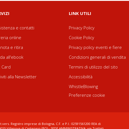
RVIZI
LINK UTILI
istenza e contatti
Privacy Policy
reria online
Cookie Policy
nota e ritira
Privacy policy eventi e fiere
da all'ebook
Condizioni generali di vendita
t Card
Termini di utilizzo del sito
riviti alla Newsletter
Accessibilità
WhistleBlowing
Preferenze cookie
t.vers. Registro imprese di Bologna, C.F. e P.I.: 02591561200 REA di
0055 Villanova di Castenaso (BO) - SEDE AMMINISTRATIVA: via Trattati