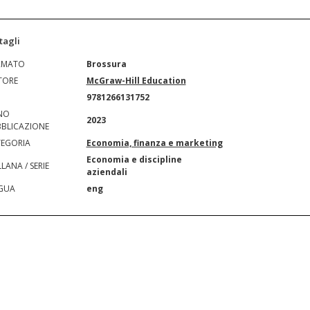
tagli
RMATO
Brossura
TORE
McGraw-Hill Education
N
9781266131752
NO
2023
BLICAZIONE
EGORIA
Economia, finanza e marketing
Economia e discipline
LANA / SERIE
aziendali
GUA
eng