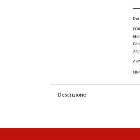
Det
FO
EDI
EA
ANN
CAT
LIN
Descrizione