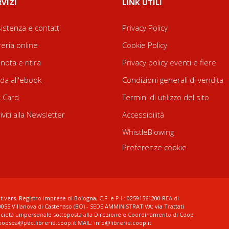
RVIZI
LINK UTILI
istenza e contatti
Privacy Policy
reria online
Cookie Policy
nota e ritira
Privacy policy eventi e fiere
da all'ebook
Condizioni generali di vendita
t Card
Termini di utilizzo del sito
riviti alla Newsletter
Accessibilità
WhistleBlowing
Preferenze cookie
t.vers. Registro imprese di Bologna, C.F. e P.I.: 02591561200 REA di
0055 Villanova di Castenaso (BO) - SEDE AMMINISTRATIVA: via Trattati
ocietà unipersonale sottoposta alla Direzione e Coordinamento di Coop
coopspa@pec.librerie.coop.it MAIL: info@librerie.coop.it