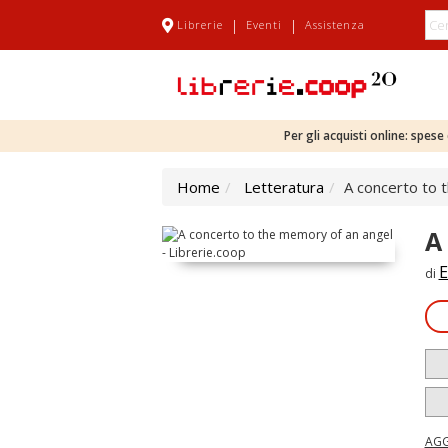
|
|
Librerie
Eventi
Assistenza
Per gli acquisti online: spes
Home
Letteratura
A concerto to 
A
E
di
AGG