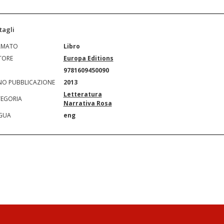
tagli
RMATO
Libro
TORE
Europa Editions
N
9781609450090
O PUBBLICAZIONE
2013
Letteratura
EGORIA
Narrativa Rosa
GUA
eng