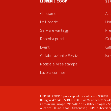
LIBRERIE.COOP
SE
Chi siamo
Ass
Le Librerie
Lib
Servizi e vantaggi
Pre
Raccolta punti
Gui
Eventi
Gif
Collaborazioni e Festival
Isc
Notizie e Area stampa
Lavora con noi
LIBRERIE.COOP S.p.a. - capitale sociale euro 900.000 in
Bologna: 451543 ; SEDE LEGALE: via Villanova, 29/7 - 4
Comunitari Europei 1957-2007, 13 - 40127 Bologna - S
Alleanza 3.0 Soc. Coop., Castenaso (BO) PEC: librerie