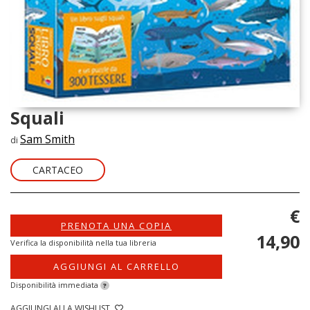
Squali
Sam Smith
di
CARTACEO
€
PRENOTA UNA COPIA
14,90
Verifica la disponibilità nella tua libreria
AGGIUNGI AL CARRELLO
Disponibilità immediata
?
AGGIUNGI ALLA WISHLIST