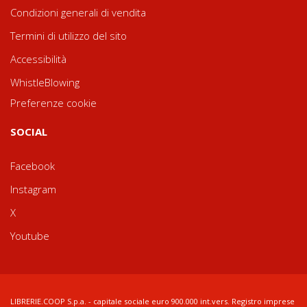
Condizioni generali di vendita
Termini di utilizzo del sito
Accessibilità
WhistleBlowing
Preferenze cookie
SOCIAL
Facebook
Instagram
X
Youtube
LIBRERIE.COOP S.p.a. - capitale sociale euro 900.000 int.vers. Registro imprese